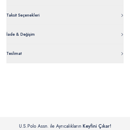
Taksit Seçenekleri
İade & Değişim
Orijinal ambalajı, bant, mühür, paket gibi koruyucu unsurları
Teslimat
açılmamış ürünlerde
30 gün içinde
tr.uspoloassn.com’dan
ücretsiz iade
edilebilir.
Siparişleriniz 1-3 iş günü içerisinde kargoya verilecektir. (Pazar
günleri, yoğun kampanya dönemleri ve resmi tatiller hariçtir.)
İç giyim, yüzme giyim, çorap gibi hijyenik ürün gruplarında kanun ve
Siparişinizin onaylanmasından sonra “Hesabım” bağlantısı üzerinden
yönetmelik hükümleri gereği değişim/iade yapılamamaktadır.
siparişlerinizi görüntüleyebilir, durumları hakkında bilgi sahibi olabilir
Detaylı Bilgi İçin Tıklayın
ve kargoya verildikten sonra kargo takibi yapabilirsiniz.
U.S.Polo Assn. ile Ayrıcalıkların
Keyfini Çıkar!