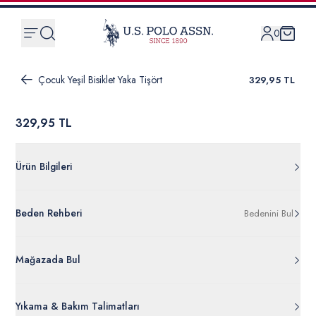
0
Çocuk Yeşil Bisiklet Yaka Tişört
329,95 TL
329,95 TL
Ürün Bilgileri
G083SZ011.000.1599709.VR020
Beden Rehberi
Bedenini Bul
%100 Pamuk
50266042-VR020
Ürün Bilgileri Ayrıntılarını Görüntüle
Mağazada Bul
Yıkama & Bakım Talimatları