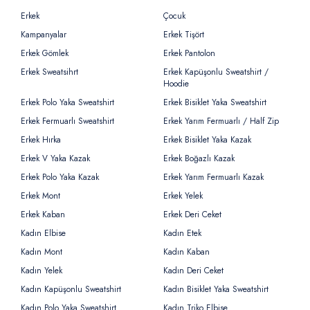
Erkek
Çocuk
Kampanyalar
Erkek Tişört
Erkek Gömlek
Erkek Pantolon
Erkek Sweatsihrt
Erkek Kapüşonlu Sweatshirt /
Hoodie
Erkek Polo Yaka Sweatshirt
Erkek Bisiklet Yaka Sweatshirt
Erkek Fermuarlı Sweatshirt
Erkek Yarım Fermuarlı / Half Zip
Erkek Hırka
Erkek Bisiklet Yaka Kazak
Erkek V Yaka Kazak
Erkek Boğazlı Kazak
Erkek Polo Yaka Kazak
Erkek Yarım Fermuarlı Kazak
Erkek Mont
Erkek Yelek
Erkek Kaban
Erkek Deri Ceket
Kadın Elbise
Kadın Etek
Kadın Mont
Kadın Kaban
Kadın Yelek
Kadın Deri Ceket
Kadın Kapüşonlu Sweatshirt
Kadın Bisiklet Yaka Sweatshirt
Kadın Polo Yaka Sweatshirt
Kadın Triko Elbise