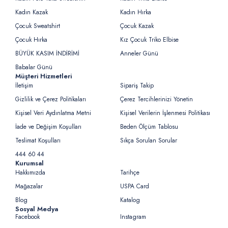
Kadın Kazak
Kadın Hırka
Çocuk Sweatshirt
Çocuk Kazak
Çocuk Hırka
Kız Çocuk Triko Elbise
BÜYÜK KASIM İNDİRİMİ
Anneler Günü
Babalar Günü
Müşteri Hizmetleri
İletişim
Sipariş Takip
Gizlilik ve Çerez Politikaları
Çerez Tercihlerinizi Yönetin
Kişisel Veri Aydınlatma Metni
Kişisel Verilerin İşlenmesi Politikası
İade ve Değişim Koşulları
Beden Ölçüm Tablosu
Teslimat Koşulları
Sıkça Sorulan Sorular
444 60 44
Kurumsal
Hakkımızda
Tarihçe
Mağazalar
USPA Card
Blog
Katalog
Sosyal Medya
Facebook
Instagram