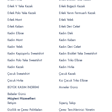
Erkek V Yaka Kazak
Erkek Boğazlı Kazak
Erkek Polo Yaka Kazak
Erkek Yarım Fermuarlı Kazak
Erkek Mont
Erkek Yelek
Erkek Kaban
Erkek Deri Ceket
Kadın Elbise
Kadın Etek
Kadın Mont
Kadın Kaban
Kadın Yelek
Kadın Deri Ceket
Kadın Kapüşonlu Sweatshirt
Kadın Bisiklet Yaka Sweatshirt
Kadın Polo Yaka Sweatshirt
Kadın Triko Elbise
Kadın Kazak
Kadın Hırka
Çocuk Sweatshirt
Çocuk Kazak
Çocuk Hırka
Kız Çocuk Triko Elbise
BÜYÜK KASIM İNDİRİMİ
Anneler Günü
Babalar Günü
Müşteri Hizmetleri
İletişim
Sipariş Takip
Gizlilik ve Çerez Politikaları
Çerez Tercihlerinizi Yönetin