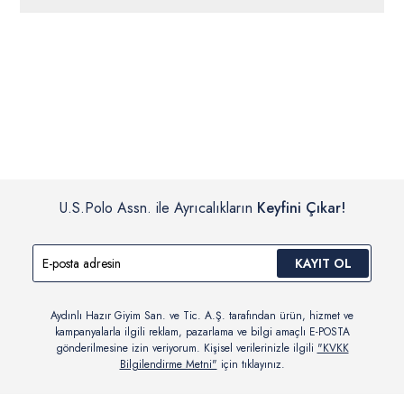
ücretsiz iade
edilebilir.
Siparişleriniz 1-3 iş günü içerisinde kargoya verilecektir. (Pazar
günleri, yoğun kampanya dönemleri ve resmi tatiller hariçtir.)
İç giyim, yüzme giyim, çorap gibi hijyenik ürün gruplarında kanun ve
Siparişinizin onaylanmasından sonra “Hesabım” bağlantısı üzerinden
yönetmelik hükümleri gereği değişim/iade yapılamamaktadır.
siparişlerinizi görüntüleyebilir, durumları hakkında bilgi sahibi olabilir
Detaylı Bilgi İçin Tıklayın
ve kargoya verildikten sonra kargo takibi yapabilirsiniz.
U.S.Polo Assn. ile Ayrıcalıkların
Keyfini Çıkar!
KAYIT OL
Aydınlı Hazır Giyim San. ve Tic. A.Ş. tarafından ürün, hizmet ve
kampanyalarla ilgili reklam, pazarlama ve bilgi amaçlı E-POSTA
gönderilmesine izin veriyorum. Kişisel verilerinizle ilgili
"KVKK
Bilgilendirme Metni"
için tıklayınız.