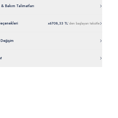
 & Bakım Talimatları
Seçenekleri
x
6
708,33 TL
’den
başlayan taksitle
 Değişim
 ambalajı, bant, mühür, paket gibi koruyucu unsurları açılmamış
at
rde
30 gün içinde
tr.uspoloassn.com’dan
ücretsiz iade
edilebilir.
eriniz 1-3 iş günü içerisinde kargoya verilecektir. (Pazar günleri,
m, yüzme giyim, çorap gibi hijyenik ürün gruplarında kanun ve
mpanya dönemleri ve resmi tatiller hariçtir.) Siparişinizin
lik hükümleri gereği değişim/iade yapılamamaktadır.
masından sonra “Hesabım” bağlantısı üzerinden siparişlerinizi
Bilgi İçin Tıklayın
eyebilir, durumları hakkında bilgi sahibi olabilir ve kargoya
ten sonra kargo takibi yapabilirsiniz.