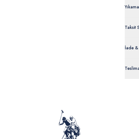
Yıkama
Taksit 
İade &
Orijinal
Teslim
ürünle
Siparişl
İç giyi
yoğun ka
yönetme
onaylan
Detaylı 
görüntül
verildik