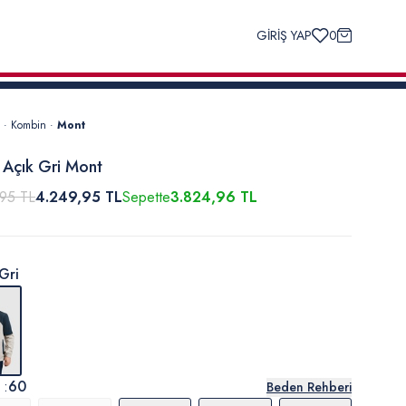
GİRİŞ YAP
0
·
Kombin
·
Mont
 Açık Gri Mont
,95 TL
4.249,95 TL
Sepette
3.824,96 TL
Gri
 :
60
Beden Rehberi