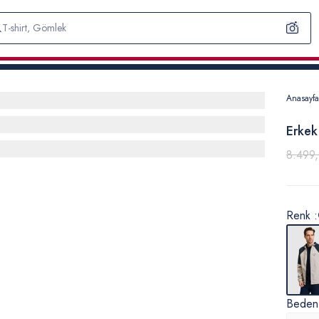
Anasayfa
Erkek
8.499
Renk :
Beden