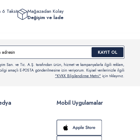
 6 Taksit
Mağazadan Kolay
Değişim ve İade
KAYIT OL
yim San. ve Tic. A.Ş. tarafından ürün, hizmet ve kampanyalarla ilgili reklam,
ilgi amaçlı E-POSTA gönderilmesine izin veriyorum. Kişisel verilerinizle ilgili
"KVKK Bilgilendirme Metni"
için tıklayınız.
edya
Mobil Uygulamalar