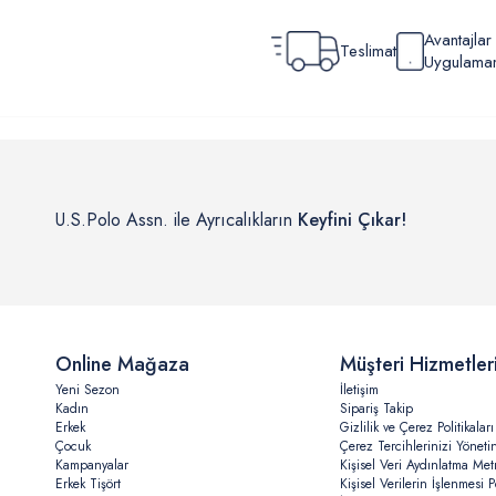
Avantajla
Teslimat
Uygulamamı
U.S.Polo Assn. ile Ayrıcalıkların
Keyfini Çıkar!
Online Mağaza
Müşteri Hizmetler
Yeni Sezon
İletişim
Kadın
Sipariş Takip
Erkek
Gizlilik ve Çerez Politikaları
Çocuk
Çerez Tercihlerinizi Yöneti
Kampanyalar
Kişisel Veri Aydınlatma Met
Erkek Tişört
Kişisel Verilerin İşlenmesi Po