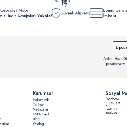
r Cebinde! Mobil
Bonus Card’a
Güvenli Alışveriş
zı İndir Avanjtaları
Yakala!
İmkanı
Aydınlı Hazır Gi
pazarlama ve b
i
Kurumsal
Sosyal M
Facebook
Hakkımızda
Instagram
Tarihçe
X
Pinterest
Mağazalar
Youtube
n
USPA Card
ni
Blog
litikası
Katalog