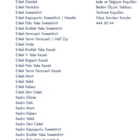
Erkek Gömlek
İade ve Değişim Koşulları
Erkek Pantolon
Beden Ölçüm Tablosu
Erkek Sweatsihrt
Teslimat Koşulları
Erkek Kapüşonlu Sweatshirt / Hoodie
Sıkça Sorulan Sorular
Erkek Polo Yaka Sweatshirt
444 60 44
Erkek Bisiklet Yaka Sweatshirt
Erkek Fermuarlı Sweatshirt
Erkek Yarım Fermuarlı / Half Zip
Erkek Hırka
Erkek Bisiklet Yaka Kazak
Erkek V Yaka Kazak
Erkek Boğazlı Kazak
Erkek Polo Yaka Kazak
Erkek Yarım Fermuarlı Kazak
Erkek Mont
Erkek Yelek
Erkek Kaban
Erkek Deri Ceket
Kadın Elbise
Kadın Etek
Kadın Mont
Kadın Kaban
Kadın Yelek
Kadın Deri Ceket
Kadın Kapüşonlu Sweatshirt
Kadın Bisiklet Yaka Sweatshirt