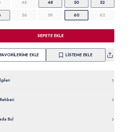
4
46
48
50
52
4
56
58
60
62
SEPETE EKLE
FAVORILERIME EKLE
LISTEME EKLE
gileri
Z0MS.000.PU-9010.VR001
Rehberi
liester
834-VR001
lgileri Ayrıntılarını Görüntüle
da Bul