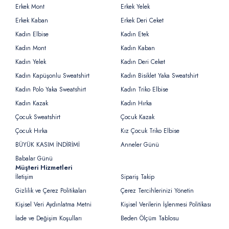
Erkek Mont
Erkek Yelek
Erkek Kaban
Erkek Deri Ceket
Kadın Elbise
Kadın Etek
Kadın Mont
Kadın Kaban
Kadın Yelek
Kadın Deri Ceket
Kadın Kapüşonlu Sweatshirt
Kadın Bisiklet Yaka Sweatshirt
Kadın Polo Yaka Sweatshirt
Kadın Triko Elbise
Kadın Kazak
Kadın Hırka
Çocuk Sweatshirt
Çocuk Kazak
Çocuk Hırka
Kız Çocuk Triko Elbise
BÜYÜK KASIM İNDİRİMİ
Anneler Günü
Babalar Günü
Müşteri Hizmetleri
İletişim
Sipariş Takip
Gizlilik ve Çerez Politikaları
Çerez Tercihlerinizi Yönetin
Kişisel Veri Aydınlatma Metni
Kişisel Verilerin İşlenmesi Politikası
İade ve Değişim Koşulları
Beden Ölçüm Tablosu