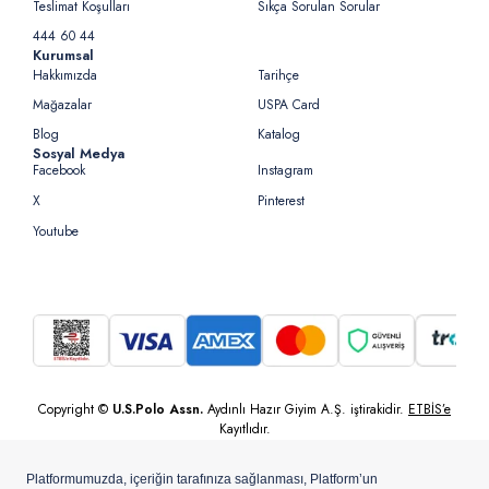
Teslimat Koşulları
Sıkça Sorulan Sorular
444 60 44
Kurumsal
Hakkımızda
Tarihçe
Mağazalar
USPA Card
Blog
Katalog
Sosyal Medya
Facebook
Instagram
X
Pinterest
Youtube
Copyright ©
U.S.Polo Assn.
Aydınlı Hazır Giyim A.Ş. iştirakidir.
ETBİS’e
Kayıtlıdır.