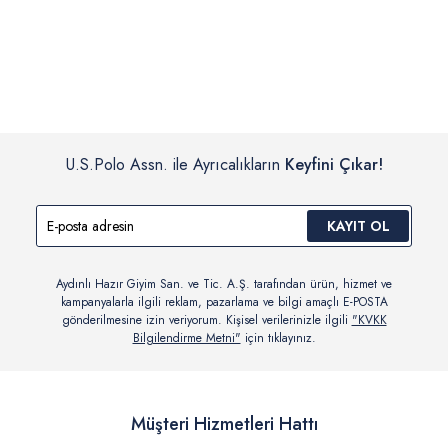
İç giyim, yüzme giyim, çorap gibi hijyenik ürün gruplarında kanun ve
Siparişinizin onaylanmasından sonra “Hesabım” bağlantısı üzerinden
yönetmelik hükümleri gereği değişim/iade yapılamamaktadır.
siparişlerinizi görüntüleyebilir, durumları hakkında bilgi sahibi olabilir
Detaylı Bilgi İçin Tıklayın
ve kargoya verildikten sonra kargo takibi yapabilirsiniz.
U.S.Polo Assn. ile Ayrıcalıkların
Keyfini Çıkar!
KAYIT OL
Aydınlı Hazır Giyim San. ve Tic. A.Ş. tarafından ürün, hizmet ve
kampanyalarla ilgili reklam, pazarlama ve bilgi amaçlı E-POSTA
gönderilmesine izin veriyorum. Kişisel verilerinizle ilgili
"KVKK
Bilgilendirme Metni"
için tıklayınız.
Müşteri Hizmetleri Hattı