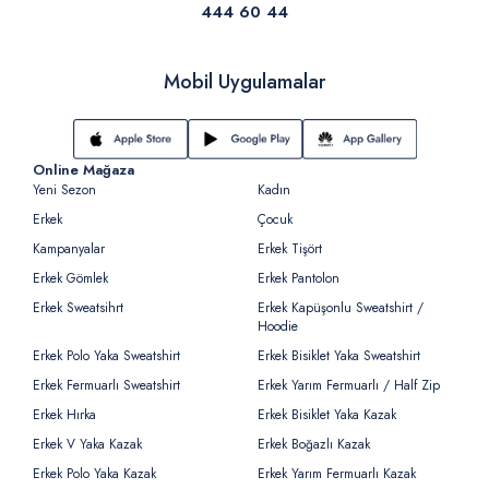
444 60 44
Mobil Uygulamalar
Online Mağaza
Yeni Sezon
Kadın
Erkek
Çocuk
Kampanyalar
Erkek Tişört
Erkek Gömlek
Erkek Pantolon
Erkek Sweatsihrt
Erkek Kapüşonlu Sweatshirt /
Hoodie
Erkek Polo Yaka Sweatshirt
Erkek Bisiklet Yaka Sweatshirt
Erkek Fermuarlı Sweatshirt
Erkek Yarım Fermuarlı / Half Zip
Erkek Hırka
Erkek Bisiklet Yaka Kazak
Erkek V Yaka Kazak
Erkek Boğazlı Kazak
Erkek Polo Yaka Kazak
Erkek Yarım Fermuarlı Kazak