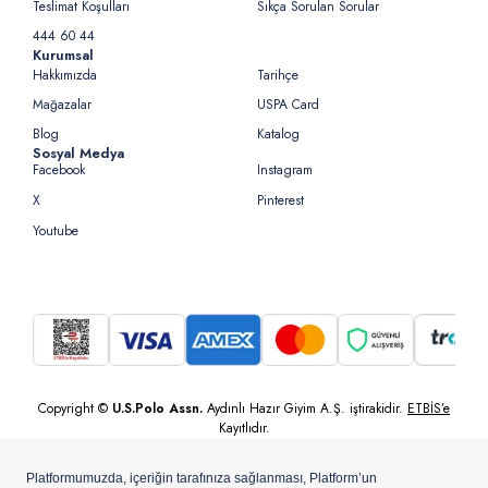
Teslimat Koşulları
Sıkça Sorulan Sorular
444 60 44
Kurumsal
Hakkımızda
Tarihçe
Mağazalar
USPA Card
Blog
Katalog
Sosyal Medya
Facebook
Instagram
X
Pinterest
Youtube
Copyright ©
U.S.Polo Assn.
Aydınlı Hazır Giyim A.Ş. iştirakidir.
ETBİS’e
Kayıtlıdır.