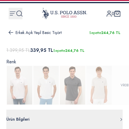
0
Erkek Açık Yeşil Basic Tişört
Sepette
244,76 TL
1.399,95 TL
339,95 TL
Sepette
244,76 TL
Renk
VR08
Ürün Bilgileri