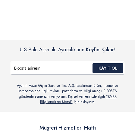
İç giyim, yüzme giyim, çorap gibi hijyenik ürün gruplarında kanun ve
Siparişinizin onaylanmasından sonra “Hesabım” bağlantısı üzerinden
yönetmelik hükümleri gereği değişim/iade yapılamamaktadır.
siparişlerinizi görüntüleyebilir, durumları hakkında bilgi sahibi olabilir
Detaylı Bilgi İçin Tıklayın
ve kargoya verildikten sonra kargo takibi yapabilirsiniz.
U.S.Polo Assn. ile Ayrıcalıkların
Keyfini Çıkar!
KAYIT OL
Aydınlı Hazır Giyim San. ve Tic. A.Ş. tarafından ürün, hizmet ve
kampanyalarla ilgili reklam, pazarlama ve bilgi amaçlı E-POSTA
gönderilmesine izin veriyorum. Kişisel verilerinizle ilgili
"KVKK
Bilgilendirme Metni"
için tıklayınız.
Müşteri Hizmetleri Hattı