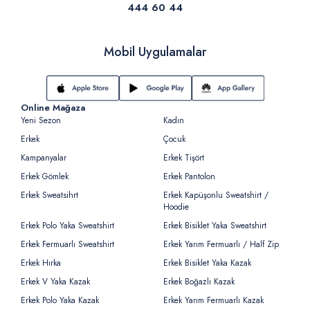
444 60 44
Mobil Uygulamalar
Online Mağaza
Yeni Sezon
Kadın
Erkek
Çocuk
Kampanyalar
Erkek Tişört
Erkek Gömlek
Erkek Pantolon
Erkek Sweatsihrt
Erkek Kapüşonlu Sweatshirt /
Hoodie
Erkek Polo Yaka Sweatshirt
Erkek Bisiklet Yaka Sweatshirt
Erkek Fermuarlı Sweatshirt
Erkek Yarım Fermuarlı / Half Zip
Erkek Hırka
Erkek Bisiklet Yaka Kazak
Erkek V Yaka Kazak
Erkek Boğazlı Kazak
Erkek Polo Yaka Kazak
Erkek Yarım Fermuarlı Kazak