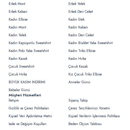
Erkek Mont
Erkek Yelek
Erkek Kaban
Erkek Deri Ceket
Kadın Elbise
Kadın Etek
Kadın Mont
Kadın Kaban
Kadın Yelek
Kadın Deri Ceket
Kadın Kapüşonlu Sweatshirt
Kadın Bisiklet Yaka Sweatshirt
Kadın Polo Yaka Sweatshirt
Kadın Triko Elbise
Kadın Kazak
Kadın Hırka
Çocuk Sweatshirt
Çocuk Kazak
Çocuk Hırka
Kız Çocuk Triko Elbise
BÜYÜK KASIM İNDİRİMİ
Anneler Günü
Babalar Günü
Müşteri Hizmetleri
İletişim
Sipariş Takip
Gizlilik ve Çerez Politikaları
Çerez Tercihlerinizi Yönetin
Kişisel Veri Aydınlatma Metni
Kişisel Verilerin İşlenmesi Politikası
İade ve Değişim Koşulları
Beden Ölçüm Tablosu