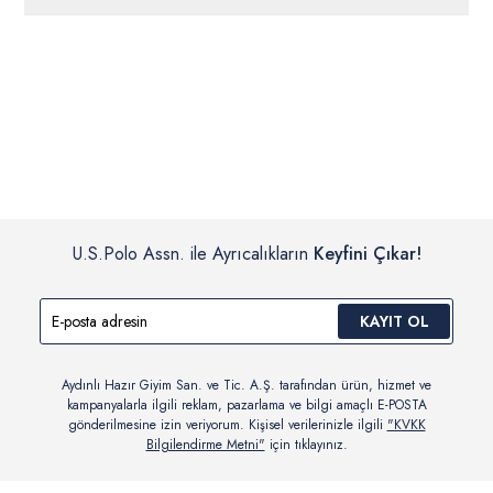
ücretsiz iade
edilebilir.
Siparişleriniz 1-3 iş günü içerisinde kargoya verilecektir. (Pazar
günleri, yoğun kampanya dönemleri ve resmi tatiller hariçtir.)
İç giyim, yüzme giyim, çorap gibi hijyenik ürün gruplarında kanun ve
Siparişinizin onaylanmasından sonra “Hesabım” bağlantısı üzerinden
yönetmelik hükümleri gereği değişim/iade yapılamamaktadır.
siparişlerinizi görüntüleyebilir, durumları hakkında bilgi sahibi olabilir
Detaylı Bilgi İçin Tıklayın
ve kargoya verildikten sonra kargo takibi yapabilirsiniz.
U.S.Polo Assn. ile Ayrıcalıkların
Keyfini Çıkar!
KAYIT OL
Aydınlı Hazır Giyim San. ve Tic. A.Ş. tarafından ürün, hizmet ve
kampanyalarla ilgili reklam, pazarlama ve bilgi amaçlı E-POSTA
gönderilmesine izin veriyorum. Kişisel verilerinizle ilgili
"KVKK
Bilgilendirme Metni"
için tıklayınız.