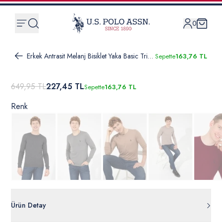
0
Erkek Antrasit Melanj Bisiklet Yaka Basic Triko Kazak
Sepette
163,76 TL
649,95 TL
227,45 TL
Sepette
163,76 TL
Renk
Ürün Detay