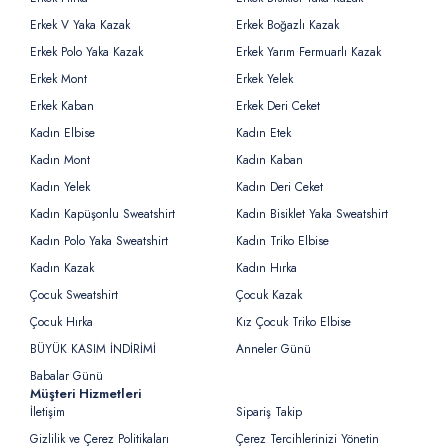
Erkek V Yaka Kazak
Erkek Boğazlı Kazak
Erkek Polo Yaka Kazak
Erkek Yarım Fermuarlı Kazak
Erkek Mont
Erkek Yelek
Erkek Kaban
Erkek Deri Ceket
Kadın Elbise
Kadın Etek
Kadın Mont
Kadın Kaban
Kadın Yelek
Kadın Deri Ceket
Kadın Kapüşonlu Sweatshirt
Kadın Bisiklet Yaka Sweatshirt
Kadın Polo Yaka Sweatshirt
Kadın Triko Elbise
Kadın Kazak
Kadın Hırka
Çocuk Sweatshirt
Çocuk Kazak
Çocuk Hırka
Kız Çocuk Triko Elbise
BÜYÜK KASIM İNDİRİMİ
Anneler Günü
Babalar Günü
Müşteri Hizmetleri
İletişim
Sipariş Takip
Gizlilik ve Çerez Politikaları
Çerez Tercihlerinizi Yönetin