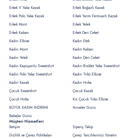
Erkek V Yaka Kazak
Erkek Boğazlı Kazak
Erkek Polo Yaka Kazak
Erkek Yarım Fermuarlı Kazak
Erkek Mont
Erkek Yelek
Erkek Kaban
Erkek Deri Ceket
Kadın Elbise
Kadın Etek
Kadın Mont
Kadın Kaban
Kadın Yelek
Kadın Deri Ceket
Kadın Kapüşonlu Sweatshirt
Kadın Bisiklet Yaka Sweatshirt
Kadın Polo Yaka Sweatshirt
Kadın Triko Elbise
Kadın Kazak
Kadın Hırka
Çocuk Sweatshirt
Çocuk Kazak
Çocuk Hırka
Kız Çocuk Triko Elbise
BÜYÜK KASIM İNDİRİMİ
Anneler Günü
Babalar Günü
Müşteri Hizmetleri
İletişim
Sipariş Takip
Gizlilik ve Çerez Politikaları
Çerez Tercihlerinizi Yönetin