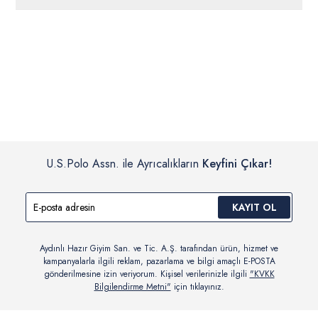
ücretsiz iade
edilebilir.
Siparişleriniz 1-3 iş günü içerisinde kargoya verilecektir. (Pazar
günleri, yoğun kampanya dönemleri ve resmi tatiller hariçtir.)
İç giyim, yüzme giyim, çorap gibi hijyenik ürün gruplarında kanun ve
Siparişinizin onaylanmasından sonra “Hesabım” bağlantısı üzerinden
yönetmelik hükümleri gereği değişim/iade yapılamamaktadır.
siparişlerinizi görüntüleyebilir, durumları hakkında bilgi sahibi olabilir
Detaylı Bilgi İçin Tıklayın
ve kargoya verildikten sonra kargo takibi yapabilirsiniz.
U.S.Polo Assn. ile Ayrıcalıkların
Keyfini Çıkar!
KAYIT OL
Aydınlı Hazır Giyim San. ve Tic. A.Ş. tarafından ürün, hizmet ve
kampanyalarla ilgili reklam, pazarlama ve bilgi amaçlı E-POSTA
gönderilmesine izin veriyorum. Kişisel verilerinizle ilgili
"KVKK
Bilgilendirme Metni"
için tıklayınız.