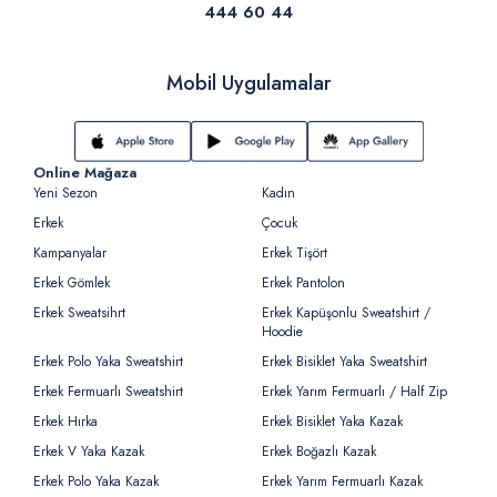
444 60 44
Mobil Uygulamalar
Online Mağaza
Yeni Sezon
Kadın
Erkek
Çocuk
Kampanyalar
Erkek Tişört
Erkek Gömlek
Erkek Pantolon
Erkek Sweatsihrt
Erkek Kapüşonlu Sweatshirt /
Hoodie
Erkek Polo Yaka Sweatshirt
Erkek Bisiklet Yaka Sweatshirt
Erkek Fermuarlı Sweatshirt
Erkek Yarım Fermuarlı / Half Zip
Erkek Hırka
Erkek Bisiklet Yaka Kazak
Erkek V Yaka Kazak
Erkek Boğazlı Kazak
Erkek Polo Yaka Kazak
Erkek Yarım Fermuarlı Kazak