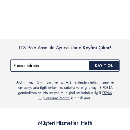
İç giyim, yüzme giyim, çorap gibi hijyenik ürün gruplarında kanun ve
Siparişinizin onaylanmasından sonra “Hesabım” bağlantısı üzerinden
yönetmelik hükümleri gereği değişim/iade yapılamamaktadır.
siparişlerinizi görüntüleyebilir, durumları hakkında bilgi sahibi olabilir
Detaylı Bilgi İçin Tıklayın
ve kargoya verildikten sonra kargo takibi yapabilirsiniz.
U.S.Polo Assn. ile Ayrıcalıkların
Keyfini Çıkar!
KAYIT OL
Aydınlı Hazır Giyim San. ve Tic. A.Ş. tarafından ürün, hizmet ve
kampanyalarla ilgili reklam, pazarlama ve bilgi amaçlı E-POSTA
gönderilmesine izin veriyorum. Kişisel verilerinizle ilgili
"KVKK
Bilgilendirme Metni"
için tıklayınız.
Müşteri Hizmetleri Hattı