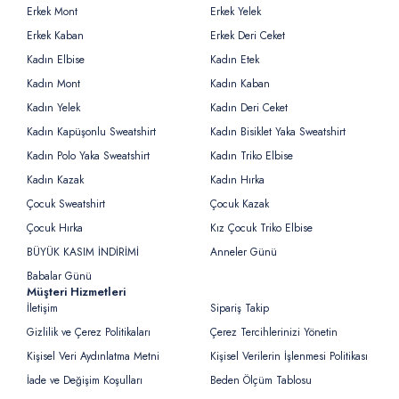
Erkek Mont
Erkek Yelek
Erkek Kaban
Erkek Deri Ceket
Kadın Elbise
Kadın Etek
Kadın Mont
Kadın Kaban
Kadın Yelek
Kadın Deri Ceket
Kadın Kapüşonlu Sweatshirt
Kadın Bisiklet Yaka Sweatshirt
Kadın Polo Yaka Sweatshirt
Kadın Triko Elbise
Kadın Kazak
Kadın Hırka
Çocuk Sweatshirt
Çocuk Kazak
Çocuk Hırka
Kız Çocuk Triko Elbise
BÜYÜK KASIM İNDİRİMİ
Anneler Günü
Babalar Günü
Müşteri Hizmetleri
İletişim
Sipariş Takip
Gizlilik ve Çerez Politikaları
Çerez Tercihlerinizi Yönetin
Kişisel Veri Aydınlatma Metni
Kişisel Verilerin İşlenmesi Politikası
İade ve Değişim Koşulları
Beden Ölçüm Tablosu