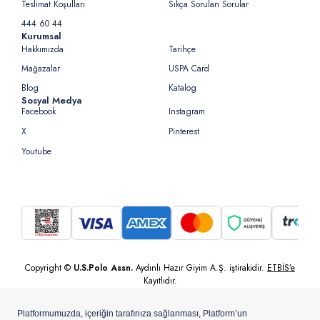
Teslimat Koşulları
Sıkça Sorulan Sorular
444 60 44
Kurumsal
Hakkımızda
Tarihçe
Mağazalar
USPA Card
Blog
Katalog
Sosyal Medya
Facebook
Instagram
X
Pinterest
Youtube
Copyright ©
U.S.Polo Assn.
Aydınlı Hazır Giyim A.Ş. iştirakidir.
ETBİS’e
Kayıtlıdır.