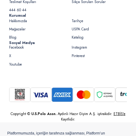
Teslimat Koşulları
Sıkça Sorulan Sorular
444 60 44
Kurumsal
Hakkımızda
Tarihçe
Mağazalar
USPA Card
Blog
Katalog
Sosyal Medya
Facebook
Instagram
X
Pinterest
Youtube
Copyright ©
U.S.Polo Assn.
Aydınlı Hazır Giyim A.Ş. iştirakidir.
ETBİS’e
Kayıtlıdır.