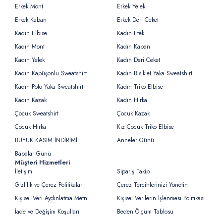
Erkek Mont
Erkek Yelek
Erkek Kaban
Erkek Deri Ceket
Kadın Elbise
Kadın Etek
Kadın Mont
Kadın Kaban
Kadın Yelek
Kadın Deri Ceket
Kadın Kapüşonlu Sweatshirt
Kadın Bisiklet Yaka Sweatshirt
Kadın Polo Yaka Sweatshirt
Kadın Triko Elbise
Kadın Kazak
Kadın Hırka
Çocuk Sweatshirt
Çocuk Kazak
Çocuk Hırka
Kız Çocuk Triko Elbise
BÜYÜK KASIM İNDİRİMİ
Anneler Günü
Babalar Günü
Müşteri Hizmetleri
İletişim
Sipariş Takip
Gizlilik ve Çerez Politikaları
Çerez Tercihlerinizi Yönetin
Kişisel Veri Aydınlatma Metni
Kişisel Verilerin İşlenmesi Politikası
İade ve Değişim Koşulları
Beden Ölçüm Tablosu