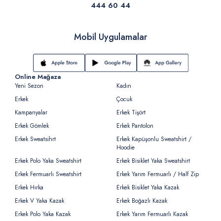
444 60 44
Mobil Uygulamalar
Online Mağaza
Yeni Sezon
Kadın
Erkek
Çocuk
Kampanyalar
Erkek Tişört
Erkek Gömlek
Erkek Pantolon
Erkek Sweatsihrt
Erkek Kapüşonlu Sweatshirt /
Hoodie
Erkek Polo Yaka Sweatshirt
Erkek Bisiklet Yaka Sweatshirt
Erkek Fermuarlı Sweatshirt
Erkek Yarım Fermuarlı / Half Zip
Erkek Hırka
Erkek Bisiklet Yaka Kazak
Erkek V Yaka Kazak
Erkek Boğazlı Kazak
Erkek Polo Yaka Kazak
Erkek Yarım Fermuarlı Kazak