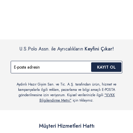
İç giyim, yüzme giyim, çorap gibi hijyenik ürün gruplarında kanun ve
Siparişinizin onaylanmasından sonra “Hesabım” bağlantısı üzerinden
yönetmelik hükümleri gereği değişim/iade yapılamamaktadır.
siparişlerinizi görüntüleyebilir, durumları hakkında bilgi sahibi olabilir
Detaylı Bilgi İçin Tıklayın
ve kargoya verildikten sonra kargo takibi yapabilirsiniz.
U.S.Polo Assn. ile Ayrıcalıkların
Keyfini Çıkar!
KAYIT OL
Aydınlı Hazır Giyim San. ve Tic. A.Ş. tarafından ürün, hizmet ve
kampanyalarla ilgili reklam, pazarlama ve bilgi amaçlı E-POSTA
gönderilmesine izin veriyorum. Kişisel verilerinizle ilgili
"KVKK
Bilgilendirme Metni"
için tıklayınız.
Müşteri Hizmetleri Hattı