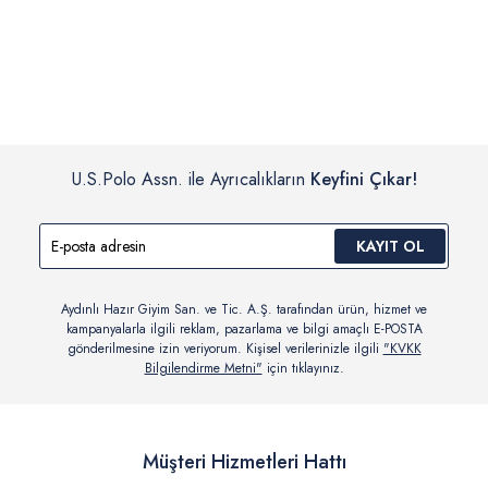
İç giyim, yüzme giyim, çorap gibi hijyenik ürün gruplarında kanun ve
Siparişinizin onaylanmasından sonra “Hesabım” bağlantısı üzerinden
yönetmelik hükümleri gereği değişim/iade yapılamamaktadır.
siparişlerinizi görüntüleyebilir, durumları hakkında bilgi sahibi olabilir
Detaylı Bilgi İçin Tıklayın
ve kargoya verildikten sonra kargo takibi yapabilirsiniz.
U.S.Polo Assn. ile Ayrıcalıkların
Keyfini Çıkar!
KAYIT OL
Aydınlı Hazır Giyim San. ve Tic. A.Ş. tarafından ürün, hizmet ve
kampanyalarla ilgili reklam, pazarlama ve bilgi amaçlı E-POSTA
gönderilmesine izin veriyorum. Kişisel verilerinizle ilgili
"KVKK
Bilgilendirme Metni"
için tıklayınız.
Müşteri Hizmetleri Hattı