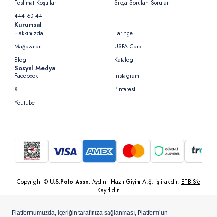
Teslimat Koşulları
Sıkça Sorulan Sorular
444 60 44
Kurumsal
Hakkımızda
Tarihçe
Mağazalar
USPA Card
Blog
Katalog
Sosyal Medya
Facebook
Instagram
X
Pinterest
Youtube
Copyright ©
U.S.Polo Assn.
Aydınlı Hazır Giyim A.Ş. iştirakidir.
ETBİS’e
Kayıtlıdır.