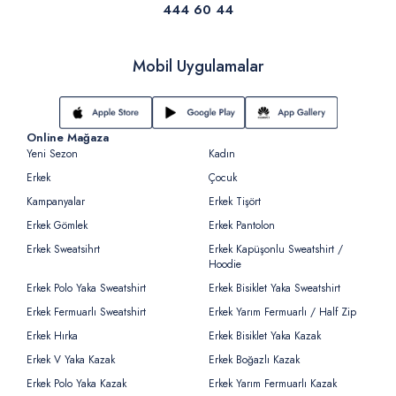
444 60 44
Mobil Uygulamalar
Online Mağaza
Yeni Sezon
Kadın
Erkek
Çocuk
Kampanyalar
Erkek Tişört
Erkek Gömlek
Erkek Pantolon
Erkek Sweatsihrt
Erkek Kapüşonlu Sweatshirt /
Hoodie
Erkek Polo Yaka Sweatshirt
Erkek Bisiklet Yaka Sweatshirt
Erkek Fermuarlı Sweatshirt
Erkek Yarım Fermuarlı / Half Zip
Erkek Hırka
Erkek Bisiklet Yaka Kazak
Erkek V Yaka Kazak
Erkek Boğazlı Kazak
Erkek Polo Yaka Kazak
Erkek Yarım Fermuarlı Kazak