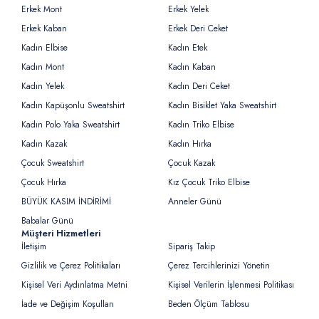
Erkek Mont
Erkek Yelek
Erkek Kaban
Erkek Deri Ceket
Kadın Elbise
Kadın Etek
Kadın Mont
Kadın Kaban
Kadın Yelek
Kadın Deri Ceket
Kadın Kapüşonlu Sweatshirt
Kadın Bisiklet Yaka Sweatshirt
Kadın Polo Yaka Sweatshirt
Kadın Triko Elbise
Kadın Kazak
Kadın Hırka
Çocuk Sweatshirt
Çocuk Kazak
Çocuk Hırka
Kız Çocuk Triko Elbise
BÜYÜK KASIM İNDİRİMİ
Anneler Günü
Babalar Günü
Müşteri Hizmetleri
İletişim
Sipariş Takip
Gizlilik ve Çerez Politikaları
Çerez Tercihlerinizi Yönetin
Kişisel Veri Aydınlatma Metni
Kişisel Verilerin İşlenmesi Politikası
İade ve Değişim Koşulları
Beden Ölçüm Tablosu