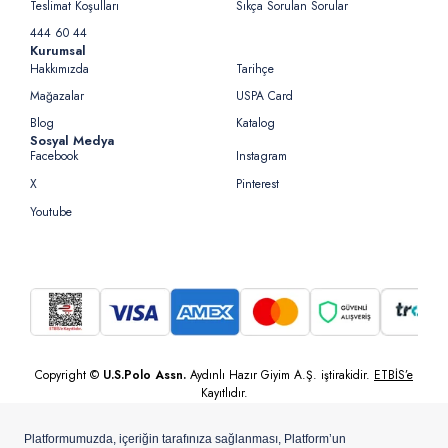
Teslimat Koşulları
Sıkça Sorulan Sorular
444 60 44
Kurumsal
Hakkımızda
Tarihçe
Mağazalar
USPA Card
Blog
Katalog
Sosyal Medya
Facebook
Instagram
X
Pinterest
Youtube
Copyright ©
U.S.Polo Assn.
Aydınlı Hazır Giyim A.Ş. iştirakidir.
ETBİS’e
Kayıtlıdır.