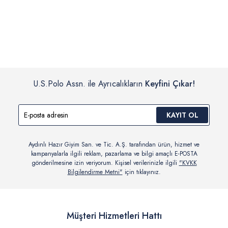
İç giyim, yüzme giyim, çorap gibi hijyenik ürün gruplarında kanun ve
Siparişinizin onaylanmasından sonra “Hesabım” bağlantısı üzerinden
yönetmelik hükümleri gereği değişim/iade yapılamamaktadır.
siparişlerinizi görüntüleyebilir, durumları hakkında bilgi sahibi olabilir
Detaylı Bilgi İçin Tıklayın
ve kargoya verildikten sonra kargo takibi yapabilirsiniz.
U.S.Polo Assn. ile Ayrıcalıkların
Keyfini Çıkar!
KAYIT OL
Aydınlı Hazır Giyim San. ve Tic. A.Ş. tarafından ürün, hizmet ve
kampanyalarla ilgili reklam, pazarlama ve bilgi amaçlı E-POSTA
gönderilmesine izin veriyorum. Kişisel verilerinizle ilgili
"KVKK
Bilgilendirme Metni"
için tıklayınız.
Müşteri Hizmetleri Hattı