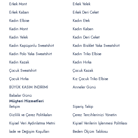
Erkek Mont
Erkek Yelek
Erkek Kaban
Erkek Deri Ceket
Kadın Elbise
Kadın Etek
Kadın Mont
Kadın Kaban
Kadın Yelek
Kadın Deri Ceket
Kadın Kapüşonlu Sweatshirt
Kadın Bisiklet Yaka Sweatshirt
Kadın Polo Yaka Sweatshirt
Kadın Triko Elbise
Kadın Kazak
Kadın Hırka
Çocuk Sweatshirt
Çocuk Kazak
Çocuk Hırka
Kız Çocuk Triko Elbise
BÜYÜK KASIM İNDİRİMİ
Anneler Günü
Babalar Günü
Müşteri Hizmetleri
İletişim
Sipariş Takip
Gizlilik ve Çerez Politikaları
Çerez Tercihlerinizi Yönetin
Kişisel Veri Aydınlatma Metni
Kişisel Verilerin İşlenmesi Politikası
İade ve Değişim Koşulları
Beden Ölçüm Tablosu