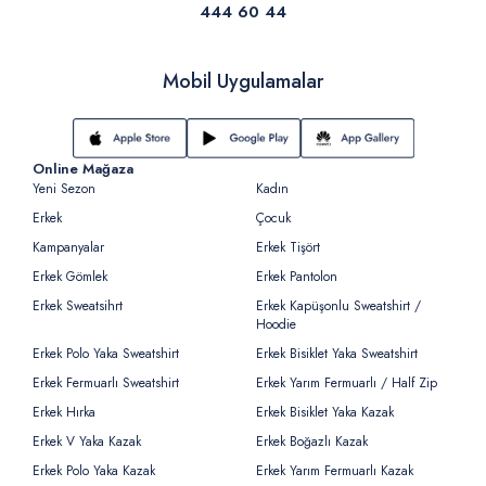
444 60 44
Mobil Uygulamalar
Online Mağaza
Yeni Sezon
Kadın
Erkek
Çocuk
Kampanyalar
Erkek Tişört
Erkek Gömlek
Erkek Pantolon
Erkek Sweatsihrt
Erkek Kapüşonlu Sweatshirt /
Hoodie
Erkek Polo Yaka Sweatshirt
Erkek Bisiklet Yaka Sweatshirt
Erkek Fermuarlı Sweatshirt
Erkek Yarım Fermuarlı / Half Zip
Erkek Hırka
Erkek Bisiklet Yaka Kazak
Erkek V Yaka Kazak
Erkek Boğazlı Kazak
Erkek Polo Yaka Kazak
Erkek Yarım Fermuarlı Kazak