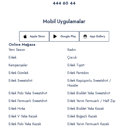
444 60 44
Mobil Uygulamalar
Online Mağaza
Yeni Sezon
Kadın
Erkek
Çocuk
Kampanyalar
Erkek Tişört
Erkek Gömlek
Erkek Pantolon
Erkek Sweatsihrt
Erkek Kapüşonlu Sweatshirt /
Hoodie
Erkek Polo Yaka Sweatshirt
Erkek Bisiklet Yaka Sweatshirt
Erkek Fermuarlı Sweatshirt
Erkek Yarım Fermuarlı / Half Zip
Erkek Hırka
Erkek Bisiklet Yaka Kazak
Erkek V Yaka Kazak
Erkek Boğazlı Kazak
Erkek Polo Yaka Kazak
Erkek Yarım Fermuarlı Kazak