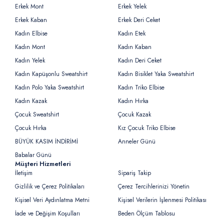
Erkek Mont
Erkek Yelek
Erkek Kaban
Erkek Deri Ceket
Kadın Elbise
Kadın Etek
Kadın Mont
Kadın Kaban
Kadın Yelek
Kadın Deri Ceket
Kadın Kapüşonlu Sweatshirt
Kadın Bisiklet Yaka Sweatshirt
Kadın Polo Yaka Sweatshirt
Kadın Triko Elbise
Kadın Kazak
Kadın Hırka
Çocuk Sweatshirt
Çocuk Kazak
Çocuk Hırka
Kız Çocuk Triko Elbise
BÜYÜK KASIM İNDİRİMİ
Anneler Günü
Babalar Günü
Müşteri Hizmetleri
İletişim
Sipariş Takip
Gizlilik ve Çerez Politikaları
Çerez Tercihlerinizi Yönetin
Kişisel Veri Aydınlatma Metni
Kişisel Verilerin İşlenmesi Politikası
İade ve Değişim Koşulları
Beden Ölçüm Tablosu