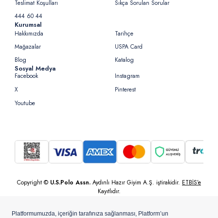
Teslimat Koşulları
Sıkça Sorulan Sorular
444 60 44
Kurumsal
Hakkımızda
Tarihçe
Mağazalar
USPA Card
Blog
Katalog
Sosyal Medya
Facebook
Instagram
X
Pinterest
Youtube
Copyright ©
U.S.Polo Assn.
Aydınlı Hazır Giyim A.Ş. iştirakidir.
ETBİS’e
Kayıtlıdır.