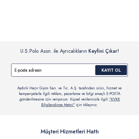
İç giyim, yüzme giyim, çorap gibi hijyenik ürün gruplarında kanun ve
Siparişinizin onaylanmasından sonra “Hesabım” bağlantısı üzerinden
yönetmelik hükümleri gereği değişim/iade yapılamamaktadır.
siparişlerinizi görüntüleyebilir, durumları hakkında bilgi sahibi olabilir
Detaylı Bilgi İçin Tıklayın
ve kargoya verildikten sonra kargo takibi yapabilirsiniz.
U.S.Polo Assn. ile Ayrıcalıkların
Keyfini Çıkar!
KAYIT OL
Aydınlı Hazır Giyim San. ve Tic. A.Ş. tarafından ürün, hizmet ve
kampanyalarla ilgili reklam, pazarlama ve bilgi amaçlı E-POSTA
gönderilmesine izin veriyorum. Kişisel verilerinizle ilgili
"KVKK
Bilgilendirme Metni"
için tıklayınız.
Müşteri Hizmetleri Hattı