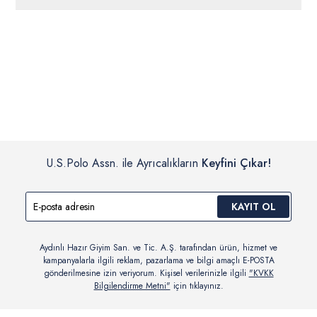
ücretsiz iade
edilebilir.
Siparişleriniz 1-3 iş günü içerisinde kargoya verilecektir. (Pazar
günleri, yoğun kampanya dönemleri ve resmi tatiller hariçtir.)
İç giyim, yüzme giyim, çorap gibi hijyenik ürün gruplarında kanun ve
Siparişinizin onaylanmasından sonra “Hesabım” bağlantısı üzerinden
yönetmelik hükümleri gereği değişim/iade yapılamamaktadır.
siparişlerinizi görüntüleyebilir, durumları hakkında bilgi sahibi olabilir
Detaylı Bilgi İçin Tıklayın
ve kargoya verildikten sonra kargo takibi yapabilirsiniz.
U.S.Polo Assn. ile Ayrıcalıkların
Keyfini Çıkar!
KAYIT OL
Aydınlı Hazır Giyim San. ve Tic. A.Ş. tarafından ürün, hizmet ve
kampanyalarla ilgili reklam, pazarlama ve bilgi amaçlı E-POSTA
gönderilmesine izin veriyorum. Kişisel verilerinizle ilgili
"KVKK
Bilgilendirme Metni"
için tıklayınız.