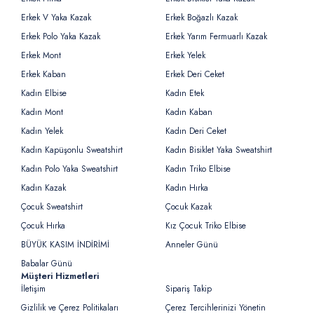
Erkek V Yaka Kazak
Erkek Boğazlı Kazak
Erkek Polo Yaka Kazak
Erkek Yarım Fermuarlı Kazak
Erkek Mont
Erkek Yelek
Erkek Kaban
Erkek Deri Ceket
Kadın Elbise
Kadın Etek
Kadın Mont
Kadın Kaban
Kadın Yelek
Kadın Deri Ceket
Kadın Kapüşonlu Sweatshirt
Kadın Bisiklet Yaka Sweatshirt
Kadın Polo Yaka Sweatshirt
Kadın Triko Elbise
Kadın Kazak
Kadın Hırka
Çocuk Sweatshirt
Çocuk Kazak
Çocuk Hırka
Kız Çocuk Triko Elbise
BÜYÜK KASIM İNDİRİMİ
Anneler Günü
Babalar Günü
Müşteri Hizmetleri
İletişim
Sipariş Takip
Gizlilik ve Çerez Politikaları
Çerez Tercihlerinizi Yönetin