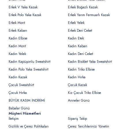
Erkek V Yaka Kazak
Erkek Boğazlı Kazak
Erkek Polo Yaka Kazak
Erkek Yarım Fermuarlı Kazak
Erkek Mont
Erkek Yelek
Erkek Kaban
Erkek Deri Ceket
Kadın Elbise
Kadın Etek
Kadın Mont
Kadın Kaban
Kadın Yelek
Kadın Deri Ceket
Kadın Kapüşonlu Sweatshirt
Kadın Bisiklet Yaka Sweatshirt
Kadın Polo Yaka Sweatshirt
Kadın Triko Elbise
Kadın Kazak
Kadın Hırka
Çocuk Sweatshirt
Çocuk Kazak
Çocuk Hırka
Kız Çocuk Triko Elbise
BÜYÜK KASIM İNDİRİMİ
Anneler Günü
Babalar Günü
Müşteri Hizmetleri
İletişim
Sipariş Takip
Gizlilik ve Çerez Politikaları
Çerez Tercihlerinizi Yönetin