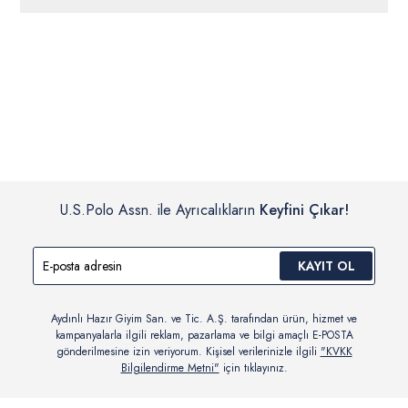
ücretsiz iade
edilebilir.
Siparişleriniz 1-3 iş günü içerisinde kargoya verilecektir. (Pazar
günleri, yoğun kampanya dönemleri ve resmi tatiller hariçtir.)
İç giyim, yüzme giyim, çorap gibi hijyenik ürün gruplarında kanun ve
Siparişinizin onaylanmasından sonra “Hesabım” bağlantısı üzerinden
yönetmelik hükümleri gereği değişim/iade yapılamamaktadır.
siparişlerinizi görüntüleyebilir, durumları hakkında bilgi sahibi olabilir
Detaylı Bilgi İçin Tıklayın
ve kargoya verildikten sonra kargo takibi yapabilirsiniz.
U.S.Polo Assn. ile Ayrıcalıkların
Keyfini Çıkar!
KAYIT OL
Aydınlı Hazır Giyim San. ve Tic. A.Ş. tarafından ürün, hizmet ve
kampanyalarla ilgili reklam, pazarlama ve bilgi amaçlı E-POSTA
gönderilmesine izin veriyorum. Kişisel verilerinizle ilgili
"KVKK
Bilgilendirme Metni"
için tıklayınız.