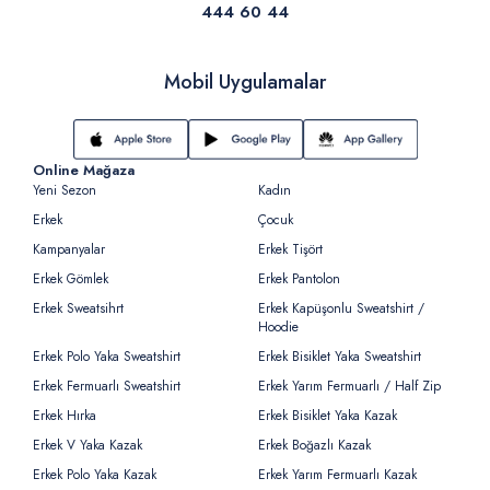
444 60 44
Mobil Uygulamalar
Online Mağaza
Yeni Sezon
Kadın
Erkek
Çocuk
Kampanyalar
Erkek Tişört
Erkek Gömlek
Erkek Pantolon
Erkek Sweatsihrt
Erkek Kapüşonlu Sweatshirt /
Hoodie
Erkek Polo Yaka Sweatshirt
Erkek Bisiklet Yaka Sweatshirt
Erkek Fermuarlı Sweatshirt
Erkek Yarım Fermuarlı / Half Zip
Erkek Hırka
Erkek Bisiklet Yaka Kazak
Erkek V Yaka Kazak
Erkek Boğazlı Kazak
Erkek Polo Yaka Kazak
Erkek Yarım Fermuarlı Kazak