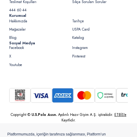
Teslimat Koşulları
Sıkça Sorulan Sorular
444 60 44
Kurumsal
Hakkımızda
Tarihçe
Mağazalar
USPA Card
Blog
Katalog
Sosyal Medya
Facebook
Instagram
X
Pinterest
Youtube
Copyright ©
U.S.Polo Assn.
Aydınlı Hazır Giyim A.Ş. iştirakidir.
ETBİS’e
Kayıtlıdır.