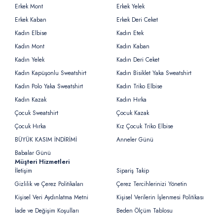
Erkek Mont
Erkek Yelek
Erkek Kaban
Erkek Deri Ceket
Kadın Elbise
Kadın Etek
Kadın Mont
Kadın Kaban
Kadın Yelek
Kadın Deri Ceket
Kadın Kapüşonlu Sweatshirt
Kadın Bisiklet Yaka Sweatshirt
Kadın Polo Yaka Sweatshirt
Kadın Triko Elbise
Kadın Kazak
Kadın Hırka
Çocuk Sweatshirt
Çocuk Kazak
Çocuk Hırka
Kız Çocuk Triko Elbise
BÜYÜK KASIM İNDİRİMİ
Anneler Günü
Babalar Günü
Müşteri Hizmetleri
İletişim
Sipariş Takip
Gizlilik ve Çerez Politikaları
Çerez Tercihlerinizi Yönetin
Kişisel Veri Aydınlatma Metni
Kişisel Verilerin İşlenmesi Politikası
İade ve Değişim Koşulları
Beden Ölçüm Tablosu