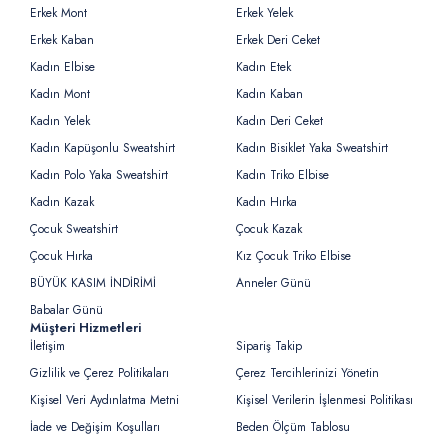
Erkek Mont
Erkek Yelek
Erkek Kaban
Erkek Deri Ceket
Kadın Elbise
Kadın Etek
Kadın Mont
Kadın Kaban
Kadın Yelek
Kadın Deri Ceket
Kadın Kapüşonlu Sweatshirt
Kadın Bisiklet Yaka Sweatshirt
Kadın Polo Yaka Sweatshirt
Kadın Triko Elbise
Kadın Kazak
Kadın Hırka
Çocuk Sweatshirt
Çocuk Kazak
Çocuk Hırka
Kız Çocuk Triko Elbise
BÜYÜK KASIM İNDİRİMİ
Anneler Günü
Babalar Günü
Müşteri Hizmetleri
İletişim
Sipariş Takip
Gizlilik ve Çerez Politikaları
Çerez Tercihlerinizi Yönetin
Kişisel Veri Aydınlatma Metni
Kişisel Verilerin İşlenmesi Politikası
İade ve Değişim Koşulları
Beden Ölçüm Tablosu