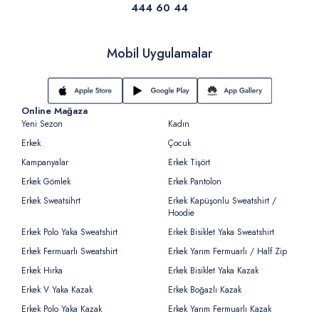
444 60 44
Mobil Uygulamalar
Online Mağaza
Yeni Sezon
Kadın
Erkek
Çocuk
Kampanyalar
Erkek Tişört
Erkek Gömlek
Erkek Pantolon
Erkek Sweatsihrt
Erkek Kapüşonlu Sweatshirt /
Hoodie
Erkek Polo Yaka Sweatshirt
Erkek Bisiklet Yaka Sweatshirt
Erkek Fermuarlı Sweatshirt
Erkek Yarım Fermuarlı / Half Zip
Erkek Hırka
Erkek Bisiklet Yaka Kazak
Erkek V Yaka Kazak
Erkek Boğazlı Kazak
Erkek Polo Yaka Kazak
Erkek Yarım Fermuarlı Kazak