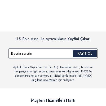
İç giyim, yüzme giyim, çorap gibi hijyenik ürün gruplarında kanun ve
Siparişinizin onaylanmasından sonra “Hesabım” bağlantısı üzerinden
yönetmelik hükümleri gereği değişim/iade yapılamamaktadır.
siparişlerinizi görüntüleyebilir, durumları hakkında bilgi sahibi olabilir
Detaylı Bilgi İçin Tıklayın
ve kargoya verildikten sonra kargo takibi yapabilirsiniz.
U.S.Polo Assn. ile Ayrıcalıkların
Keyfini Çıkar!
KAYIT OL
Aydınlı Hazır Giyim San. ve Tic. A.Ş. tarafından ürün, hizmet ve
kampanyalarla ilgili reklam, pazarlama ve bilgi amaçlı E-POSTA
gönderilmesine izin veriyorum. Kişisel verilerinizle ilgili
"KVKK
Bilgilendirme Metni"
için tıklayınız.
Müşteri Hizmetleri Hattı