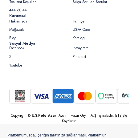
Teslimat Koşulları
Sıkça Sorulan Sorular
444 60 44
Kurumsal
Hakkımızda
Tarihçe
Mağazalar
USPA Card
Blog
Katalog
Sosyal Medya
Facebook
Instagram
X
Pinterest
Youtube
Copyright ©
U.S.Polo Assn.
Aydınlı Hazır Giyim A.Ş. iştirakidir.
ETBİS’e
Kayıtlıdır.