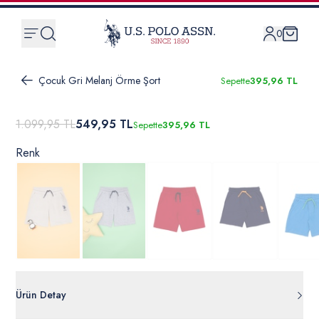
0
Çocuk Gri Melanj Örme Şort
Sepette
395,96 TL
1.099,95 TL
549,95 TL
Sepette
395,96 TL
Renk
Ürün Detay