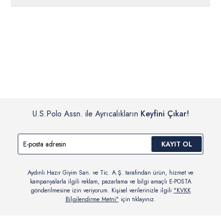
ücretsiz iade
edilebilir.
Siparişleriniz 1-3 iş günü içerisinde kargoya verilecektir. (Pazar
günleri, yoğun kampanya dönemleri ve resmi tatiller hariçtir.)
İç giyim, yüzme giyim, çorap gibi hijyenik ürün gruplarında kanun ve
Siparişinizin onaylanmasından sonra “Hesabım” bağlantısı üzerinden
yönetmelik hükümleri gereği değişim/iade yapılamamaktadır.
siparişlerinizi görüntüleyebilir, durumları hakkında bilgi sahibi olabilir
Detaylı Bilgi İçin Tıklayın
ve kargoya verildikten sonra kargo takibi yapabilirsiniz.
U.S.Polo Assn. ile Ayrıcalıkların
Keyfini Çıkar!
KAYIT OL
Aydınlı Hazır Giyim San. ve Tic. A.Ş. tarafından ürün, hizmet ve
kampanyalarla ilgili reklam, pazarlama ve bilgi amaçlı E-POSTA
gönderilmesine izin veriyorum. Kişisel verilerinizle ilgili
"KVKK
Bilgilendirme Metni"
için tıklayınız.