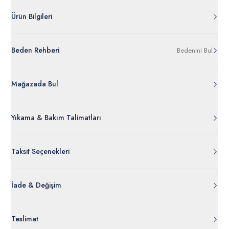
*Melanj ürünlerin karışımları pamuk ve polyester içermektedir
Ürün Bilgileri
G083SZ0OS.000.1573696.VR086
Beden Rehberi
Bedenini Bul
%100 Pamuk
50263428-VR086
Ürün Bilgileri Ayrıntılarını Görüntüle
Mağazada Bul
Yıkama & Bakım Talimatları
Taksit Seçenekleri
İade & Değişim
Orijinal ambalajı, bant, mühür, paket gibi koruyucu unsurları
Teslimat
açılmamış ürünlerde
30 gün içinde
tr.uspoloassn.com’dan