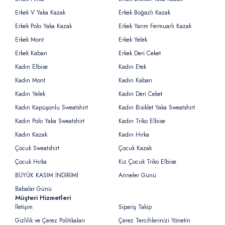
Erkek V Yaka Kazak
Erkek Boğazlı Kazak
Erkek Polo Yaka Kazak
Erkek Yarım Fermuarlı Kazak
Erkek Mont
Erkek Yelek
Erkek Kaban
Erkek Deri Ceket
Kadın Elbise
Kadın Etek
Kadın Mont
Kadın Kaban
Kadın Yelek
Kadın Deri Ceket
Kadın Kapüşonlu Sweatshirt
Kadın Bisiklet Yaka Sweatshirt
Kadın Polo Yaka Sweatshirt
Kadın Triko Elbise
Kadın Kazak
Kadın Hırka
Çocuk Sweatshirt
Çocuk Kazak
Çocuk Hırka
Kız Çocuk Triko Elbise
BÜYÜK KASIM İNDİRİMİ
Anneler Günü
Babalar Günü
Müşteri Hizmetleri
İletişim
Sipariş Takip
Gizlilik ve Çerez Politikaları
Çerez Tercihlerinizi Yönetin