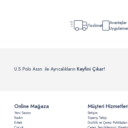
Avantajla
Teslimat
Uygulamamı
U.S.Polo Assn. ile Ayrıcalıkların
Keyfini Çıkar!
Online Mağaza
Müşteri Hizmetler
Yeni Sezon
İletişim
Kadın
Sipariş Takip
Erkek
Gizlilik ve Çerez Politikaları
Çocuk
Çerez Tercihlerinizi Yöneti