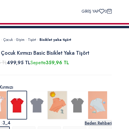
GİRİŞ YAP
0
·
Çocuk
·
Giyim
·
Tişört
·
Bisiklet yaka tişört
 Çocuk Kırmızı Basic Bisiklet Yaka Tişört
5 TL
499,95 TL
Sepette
359,96 TL
Kırmızı
 :
3_4
Beden Rehberi