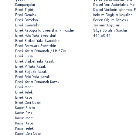
Kampanyalar
Kişisel Veri Aydınlatma Met
Erkek Tişört
Kişisel Verilerin İşlenmesi Po
Erkek Gömlek
İade ve Değişim Koşulları
Erkek Pantolon
Beden Ölçüm Tablosu
Erkek Sweatsihrt
Teslimat Koşulları
Erkek Kapüşonlu Sweatshirt / Hoodie
Sıkça Sorulan Sorular
Erkek Polo Yaka Sweatshirt
444 60 44
Erkek Bisiklet Yaka Sweatshirt
Erkek Fermuarlı Sweatshirt
Erkek Yarım Fermuarlı / Half Zip
Erkek Hırka
Erkek Bisiklet Yaka Kazak
Erkek V Yaka Kazak
Erkek Boğazlı Kazak
Erkek Polo Yaka Kazak
Erkek Yarım Fermuarlı Kazak
Erkek Mont
Erkek Yelek
Erkek Kaban
Erkek Deri Ceket
Kadın Elbise
Kadın Etek
Kadın Mont
Kadın Kaban
Kadın Yelek
Kadın Deri Ceket