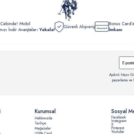
r Cebinde! Mobil
Bonus Card’a
Güvenli Alışveriş
zı İndir Avanjtaları
Yakala!
İmkanı
Aydınlı Hazır Gi
pazarlama ve b
i
Kurumsal
Sosyal M
Facebook
Hakkımızda
Instagram
Tarihçe
X
Pinterest
Mağazalar
Youtube
n
USPA Card