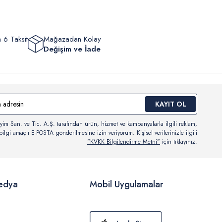
 6 Taksit
Mağazadan Kolay
Değişim ve İade
KAYIT OL
yim San. ve Tic. A.Ş. tarafından ürün, hizmet ve kampanyalarla ilgili reklam,
ilgi amaçlı E-POSTA gönderilmesine izin veriyorum. Kişisel verilerinizle ilgili
"KVKK Bilgilendirme Metni"
için tıklayınız.
edya
Mobil Uygulamalar