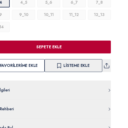
4
4_5
5_6
6_7
7_8
9
9_10
10_11
11_12
12_13
14
SEPETE EKLE
FAVORILERIME EKLE
LISTEME EKLE
gileri
Z011.000.2032132.VR030
Rehberi
Pamuk
959-VR030
lgileri Ayrıntılarını Görüntüle
da Bul