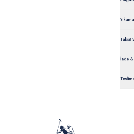
Yıkama
Taksit 
İade &
Orijinal
Teslim
ürünle
Siparişl
İç giyi
yoğun ka
yönetme
onaylan
Detaylı 
görüntül
verildik