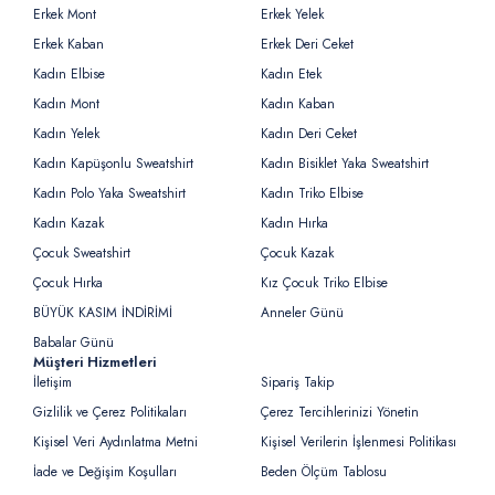
Erkek Mont
Erkek Yelek
Erkek Kaban
Erkek Deri Ceket
Kadın Elbise
Kadın Etek
Kadın Mont
Kadın Kaban
Kadın Yelek
Kadın Deri Ceket
Kadın Kapüşonlu Sweatshirt
Kadın Bisiklet Yaka Sweatshirt
Kadın Polo Yaka Sweatshirt
Kadın Triko Elbise
Kadın Kazak
Kadın Hırka
Çocuk Sweatshirt
Çocuk Kazak
Çocuk Hırka
Kız Çocuk Triko Elbise
BÜYÜK KASIM İNDİRİMİ
Anneler Günü
Babalar Günü
Müşteri Hizmetleri
İletişim
Sipariş Takip
Gizlilik ve Çerez Politikaları
Çerez Tercihlerinizi Yönetin
Kişisel Veri Aydınlatma Metni
Kişisel Verilerin İşlenmesi Politikası
İade ve Değişim Koşulları
Beden Ölçüm Tablosu