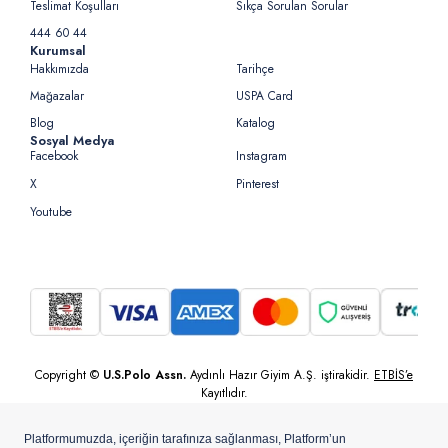
Teslimat Koşulları
Sıkça Sorulan Sorular
444 60 44
Kurumsal
Hakkımızda
Tarihçe
Mağazalar
USPA Card
Blog
Katalog
Sosyal Medya
Facebook
Instagram
X
Pinterest
Youtube
Copyright ©
U.S.Polo Assn.
Aydınlı Hazır Giyim A.Ş. iştirakidir.
ETBİS’e
Kayıtlıdır.