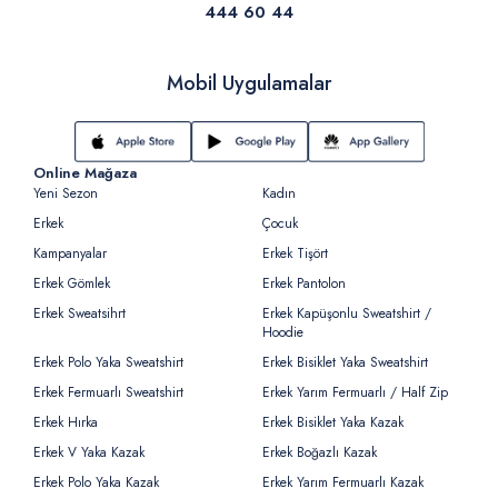
444 60 44
Mobil Uygulamalar
Online Mağaza
Yeni Sezon
Kadın
Erkek
Çocuk
Kampanyalar
Erkek Tişört
Erkek Gömlek
Erkek Pantolon
Erkek Sweatsihrt
Erkek Kapüşonlu Sweatshirt /
Hoodie
Erkek Polo Yaka Sweatshirt
Erkek Bisiklet Yaka Sweatshirt
Erkek Fermuarlı Sweatshirt
Erkek Yarım Fermuarlı / Half Zip
Erkek Hırka
Erkek Bisiklet Yaka Kazak
Erkek V Yaka Kazak
Erkek Boğazlı Kazak
Erkek Polo Yaka Kazak
Erkek Yarım Fermuarlı Kazak