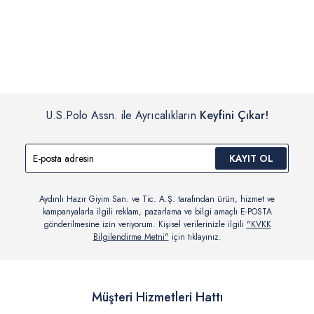
İç giyim, yüzme giyim, çorap gibi hijyenik ürün gruplarında kanun ve
Siparişinizin onaylanmasından sonra “Hesabım” bağlantısı üzerinden
yönetmelik hükümleri gereği değişim/iade yapılamamaktadır.
siparişlerinizi görüntüleyebilir, durumları hakkında bilgi sahibi olabilir
Detaylı Bilgi İçin Tıklayın
ve kargoya verildikten sonra kargo takibi yapabilirsiniz.
U.S.Polo Assn. ile Ayrıcalıkların
Keyfini Çıkar!
KAYIT OL
Aydınlı Hazır Giyim San. ve Tic. A.Ş. tarafından ürün, hizmet ve
kampanyalarla ilgili reklam, pazarlama ve bilgi amaçlı E-POSTA
gönderilmesine izin veriyorum. Kişisel verilerinizle ilgili
"KVKK
Bilgilendirme Metni"
için tıklayınız.
Müşteri Hizmetleri Hattı