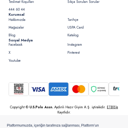
Teslimat Koşulları
Sıkça Sorulan Sorular
444 60 44
Kurumsal
Hakkımızda
Tarihçe
Mağazalar
USPA Card
Blog
Katalog
Sosyal Medya
Facebook
Instagram
X
Pinterest
Youtube
Copyright ©
U.S.Polo Assn.
Aydınlı Hazır Giyim A.Ş. iştirakidir.
ETBİS’e
Kayıtlıdır.