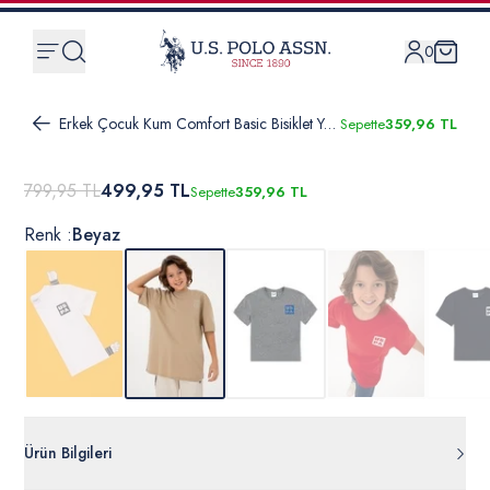
0
Erkek Çocuk Kum Comfort Basic Bisiklet Yaka Tişört
Sepette
359,96 TL
799,95 TL
499,95 TL
Sepette
359,96 TL
Renk :
Beyaz
Ürün Bilgileri