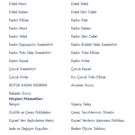
Erkek Mont
Erkek Yelek
Erkek Kaban
Erkek Deri Ceket
Kadın Elbise
Kadın Etek
Kadın Mont
Kadın Kaban
Kadın Yelek
Kadın Deri Ceket
Kadın Kapüşonlu Sweatshirt
Kadın Bisiklet Yaka Sweatshirt
Kadın Polo Yaka Sweatshirt
Kadın Triko Elbise
Kadın Kazak
Kadın Hırka
Çocuk Sweatshirt
Çocuk Kazak
Çocuk Hırka
Kız Çocuk Triko Elbise
BÜYÜK KASIM İNDİRİMİ
Anneler Günü
Babalar Günü
Müşteri Hizmetleri
İletişim
Sipariş Takip
Gizlilik ve Çerez Politikaları
Çerez Tercihlerinizi Yönetin
Kişisel Veri Aydınlatma Metni
Kişisel Verilerin İşlenmesi Politikası
İade ve Değişim Koşulları
Beden Ölçüm Tablosu