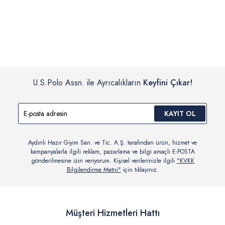
İç giyim, yüzme giyim, çorap gibi hijyenik ürün gruplarında kanun ve
Siparişinizin onaylanmasından sonra “Hesabım” bağlantısı üzerinden
yönetmelik hükümleri gereği değişim/iade yapılamamaktadır.
siparişlerinizi görüntüleyebilir, durumları hakkında bilgi sahibi olabilir
Detaylı Bilgi İçin Tıklayın
ve kargoya verildikten sonra kargo takibi yapabilirsiniz.
U.S.Polo Assn. ile Ayrıcalıkların
Keyfini Çıkar!
KAYIT OL
Aydınlı Hazır Giyim San. ve Tic. A.Ş. tarafından ürün, hizmet ve
kampanyalarla ilgili reklam, pazarlama ve bilgi amaçlı E-POSTA
gönderilmesine izin veriyorum. Kişisel verilerinizle ilgili
"KVKK
Bilgilendirme Metni"
için tıklayınız.
Müşteri Hizmetleri Hattı