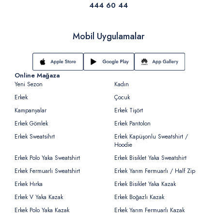
444 60 44
Mobil Uygulamalar
Online Mağaza
Yeni Sezon
Kadın
Erkek
Çocuk
Kampanyalar
Erkek Tişört
Erkek Gömlek
Erkek Pantolon
Erkek Sweatsihrt
Erkek Kapüşonlu Sweatshirt /
Hoodie
Erkek Polo Yaka Sweatshirt
Erkek Bisiklet Yaka Sweatshirt
Erkek Fermuarlı Sweatshirt
Erkek Yarım Fermuarlı / Half Zip
Erkek Hırka
Erkek Bisiklet Yaka Kazak
Erkek V Yaka Kazak
Erkek Boğazlı Kazak
Erkek Polo Yaka Kazak
Erkek Yarım Fermuarlı Kazak