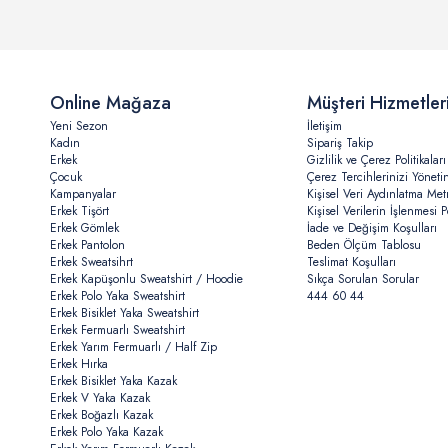
Online Mağaza
Müşteri Hizmetler
Yeni Sezon
İletişim
Kadın
Sipariş Takip
Erkek
Gizlilik ve Çerez Politikaları
Çocuk
Çerez Tercihlerinizi Yöneti
Kampanyalar
Kişisel Veri Aydınlatma Met
Erkek Tişört
Kişisel Verilerin İşlenmesi Po
Erkek Gömlek
İade ve Değişim Koşulları
Erkek Pantolon
Beden Ölçüm Tablosu
Erkek Sweatsihrt
Teslimat Koşulları
Erkek Kapüşonlu Sweatshirt / Hoodie
Sıkça Sorulan Sorular
Erkek Polo Yaka Sweatshirt
444 60 44
Erkek Bisiklet Yaka Sweatshirt
Erkek Fermuarlı Sweatshirt
Erkek Yarım Fermuarlı / Half Zip
Erkek Hırka
Erkek Bisiklet Yaka Kazak
Erkek V Yaka Kazak
Erkek Boğazlı Kazak
Erkek Polo Yaka Kazak