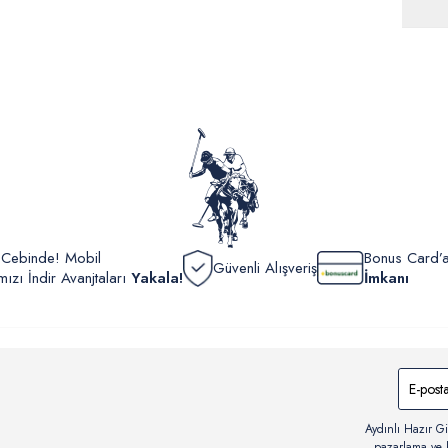
ürünle
Siparişl
İç giyi
yoğun ka
yönetme
onaylan
Detaylı 
görüntül
verildik
r Cebinde! Mobil
Bonus Card’a
Güvenli Alışveriş
zı İndir Avanjtaları
Yakala!
İmkanı
Aydınlı Hazır Gi
pazarlama ve b