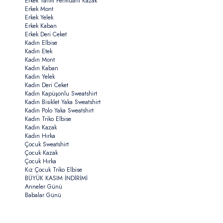
Erkek Yarım Fermuarlı Kazak
Erkek Mont
Erkek Yelek
Erkek Kaban
Erkek Deri Ceket
Kadın Elbise
Kadın Etek
Kadın Mont
Kadın Kaban
Kadın Yelek
Kadın Deri Ceket
Kadın Kapüşonlu Sweatshirt
Kadın Bisiklet Yaka Sweatshirt
Kadın Polo Yaka Sweatshirt
Kadın Triko Elbise
Kadın Kazak
Kadın Hırka
Çocuk Sweatshirt
Çocuk Kazak
Çocuk Hırka
Kız Çocuk Triko Elbise
BÜYÜK KASIM İNDİRİMİ
Anneler Günü
Babalar Günü