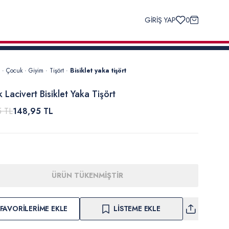
GİRİŞ YAP
0
·
Çocuk
·
Giyim
·
Tişört
·
Bisiklet yaka tişört
 Lacivert Bisiklet Yaka Tişört
5 TL
148,95 TL
ÜRÜN TÜKENMİŞTİR
FAVORILERIME EKLE
LISTEME EKLE