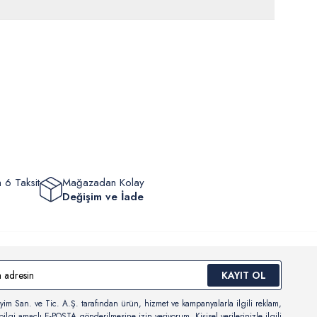
rde
30 gün içinde
tr.uspoloassn.com’dan
ücretsiz iade
edilebilir.
eriniz 1-3 iş günü içerisinde kargoya verilecektir. (Pazar günleri,
m, yüzme giyim, çorap gibi hijyenik ürün gruplarında kanun ve
mpanya dönemleri ve resmi tatiller hariçtir.) Siparişinizin
lik hükümleri gereği değişim/iade yapılamamaktadır.
masından sonra “Hesabım” bağlantısı üzerinden siparişlerinizi
Bilgi İçin Tıklayın
eyebilir, durumları hakkında bilgi sahibi olabilir ve kargoya
ten sonra kargo takibi yapabilirsiniz.
 6 Taksit
Mağazadan Kolay
Değişim ve İade
KAYIT OL
yim San. ve Tic. A.Ş. tarafından ürün, hizmet ve kampanyalarla ilgili reklam,
ilgi amaçlı E-POSTA gönderilmesine izin veriyorum. Kişisel verilerinizle ilgili