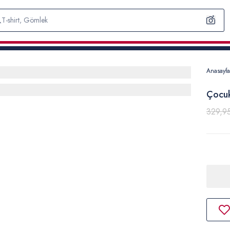
Anasayfa
Çocuk
329,9