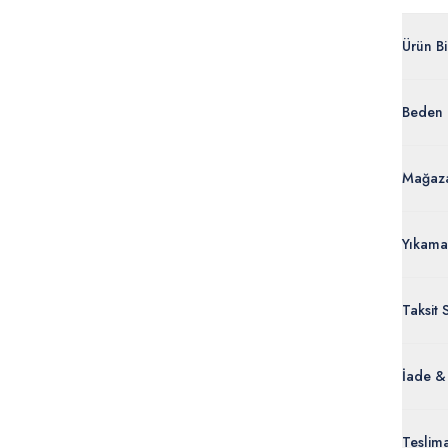
Ürün Bil
G083S
Beden 
%100 
50266
Ürün Bi
Mağaza
Yıkama
Taksit 
İade &
Orijinal
Teslim