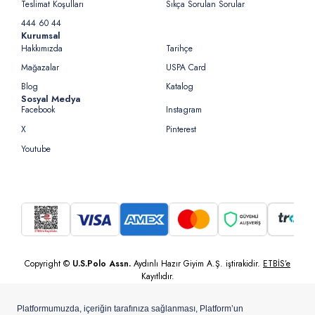
Teslimat Koşulları
Sıkça Sorulan Sorular
444 60 44
Kurumsal
Hakkımızda
Tarihçe
Mağazalar
USPA Card
Blog
Katalog
Sosyal Medya
Facebook
Instagram
X
Pinterest
Youtube
Copyright ©
U.S.Polo Assn.
Aydınlı Hazır Giyim A.Ş. iştirakidir.
ETBİS’e
Kayıtlıdır.