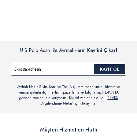
İç giyim, yüzme giyim, çorap gibi hijyenik ürün gruplarında kanun ve
Siparişinizin onaylanmasından sonra “Hesabım” bağlantısı üzerinden
yönetmelik hükümleri gereği değişim/iade yapılamamaktadır.
siparişlerinizi görüntüleyebilir, durumları hakkında bilgi sahibi olabilir
Detaylı Bilgi İçin Tıklayın
ve kargoya verildikten sonra kargo takibi yapabilirsiniz.
U.S.Polo Assn. ile Ayrıcalıkların
Keyfini Çıkar!
KAYIT OL
Aydınlı Hazır Giyim San. ve Tic. A.Ş. tarafından ürün, hizmet ve
kampanyalarla ilgili reklam, pazarlama ve bilgi amaçlı E-POSTA
gönderilmesine izin veriyorum. Kişisel verilerinizle ilgili
"KVKK
Bilgilendirme Metni"
için tıklayınız.
Müşteri Hizmetleri Hattı