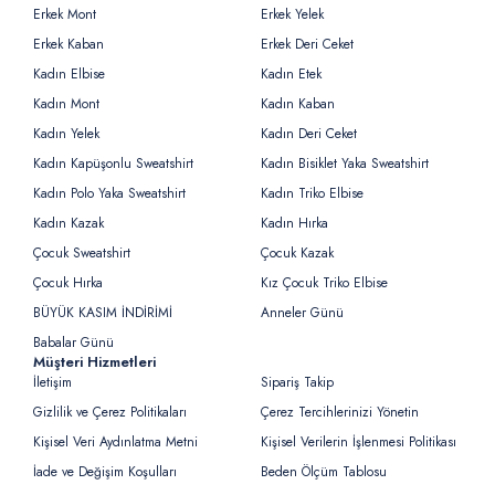
Erkek Mont
Erkek Yelek
Erkek Kaban
Erkek Deri Ceket
Kadın Elbise
Kadın Etek
Kadın Mont
Kadın Kaban
Kadın Yelek
Kadın Deri Ceket
Kadın Kapüşonlu Sweatshirt
Kadın Bisiklet Yaka Sweatshirt
Kadın Polo Yaka Sweatshirt
Kadın Triko Elbise
Kadın Kazak
Kadın Hırka
Çocuk Sweatshirt
Çocuk Kazak
Çocuk Hırka
Kız Çocuk Triko Elbise
BÜYÜK KASIM İNDİRİMİ
Anneler Günü
Babalar Günü
Müşteri Hizmetleri
İletişim
Sipariş Takip
Gizlilik ve Çerez Politikaları
Çerez Tercihlerinizi Yönetin
Kişisel Veri Aydınlatma Metni
Kişisel Verilerin İşlenmesi Politikası
İade ve Değişim Koşulları
Beden Ölçüm Tablosu