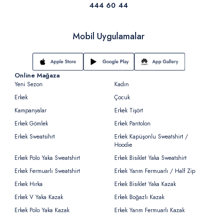
444 60 44
Mobil Uygulamalar
Online Mağaza
Yeni Sezon
Kadın
Erkek
Çocuk
Kampanyalar
Erkek Tişört
Erkek Gömlek
Erkek Pantolon
Erkek Sweatsihrt
Erkek Kapüşonlu Sweatshirt /
Hoodie
Erkek Polo Yaka Sweatshirt
Erkek Bisiklet Yaka Sweatshirt
Erkek Fermuarlı Sweatshirt
Erkek Yarım Fermuarlı / Half Zip
Erkek Hırka
Erkek Bisiklet Yaka Kazak
Erkek V Yaka Kazak
Erkek Boğazlı Kazak
Erkek Polo Yaka Kazak
Erkek Yarım Fermuarlı Kazak