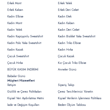
Erkek Mont
Erkek Yelek
Erkek Kaban
Erkek Deri Ceket
Kadın Elbise
Kadın Etek
Kadın Mont
Kadın Kaban
Kadın Yelek
Kadın Deri Ceket
Kadın Kapüşonlu Sweatshirt
Kadın Bisiklet Yaka Sweatshirt
Kadın Polo Yaka Sweatshirt
Kadın Triko Elbise
Kadın Kazak
Kadın Hırka
Çocuk Sweatshirt
Çocuk Kazak
Çocuk Hırka
Kız Çocuk Triko Elbise
BÜYÜK KASIM İNDİRİMİ
Anneler Günü
Babalar Günü
Müşteri Hizmetleri
İletişim
Sipariş Takip
Gizlilik ve Çerez Politikaları
Çerez Tercihlerinizi Yönetin
Kişisel Veri Aydınlatma Metni
Kişisel Verilerin İşlenmesi Politikası
İade ve Değişim Koşulları
Beden Ölçüm Tablosu