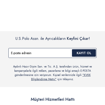
İç giyim, yüzme giyim, çorap gibi hijyenik ürün gruplarında kanun ve
Siparişinizin onaylanmasından sonra “Hesabım” bağlantısı üzerinden
yönetmelik hükümleri gereği değişim/iade yapılamamaktadır.
siparişlerinizi görüntüleyebilir, durumları hakkında bilgi sahibi olabilir
Detaylı Bilgi İçin Tıklayın
ve kargoya verildikten sonra kargo takibi yapabilirsiniz.
U.S.Polo Assn. ile Ayrıcalıkların
Keyfini Çıkar!
KAYIT OL
Aydınlı Hazır Giyim San. ve Tic. A.Ş. tarafından ürün, hizmet ve
kampanyalarla ilgili reklam, pazarlama ve bilgi amaçlı E-POSTA
gönderilmesine izin veriyorum. Kişisel verilerinizle ilgili
"KVKK
Bilgilendirme Metni"
için tıklayınız.
Müşteri Hizmetleri Hattı