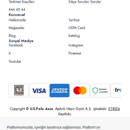
Teslimat Koşulları
Sıkça Sorulan Sorular
444 60 44
Kurumsal
Hakkımızda
Tarihçe
Mağazalar
USPA Card
Blog
Katalog
Sosyal Medya
Facebook
Instagram
X
Pinterest
Youtube
Copyright ©
U.S.Polo Assn.
Aydınlı Hazır Giyim A.Ş. iştirakidir.
ETBİS’e
Kayıtlıdır.