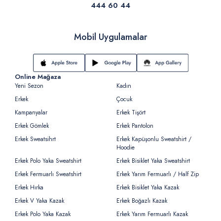
444 60 44
Mobil Uygulamalar
Online Mağaza
Yeni Sezon
Kadın
Erkek
Çocuk
Kampanyalar
Erkek Tişört
Erkek Gömlek
Erkek Pantolon
Erkek Sweatsihrt
Erkek Kapüşonlu Sweatshirt /
Hoodie
Erkek Polo Yaka Sweatshirt
Erkek Bisiklet Yaka Sweatshirt
Erkek Fermuarlı Sweatshirt
Erkek Yarım Fermuarlı / Half Zip
Erkek Hırka
Erkek Bisiklet Yaka Kazak
Erkek V Yaka Kazak
Erkek Boğazlı Kazak
Erkek Polo Yaka Kazak
Erkek Yarım Fermuarlı Kazak