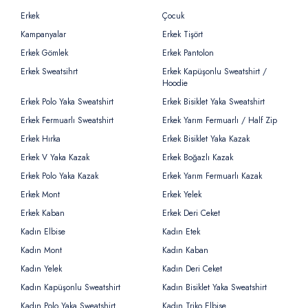
Erkek
Çocuk
Kampanyalar
Erkek Tişört
Erkek Gömlek
Erkek Pantolon
Erkek Sweatsihrt
Erkek Kapüşonlu Sweatshirt /
Hoodie
Erkek Polo Yaka Sweatshirt
Erkek Bisiklet Yaka Sweatshirt
Erkek Fermuarlı Sweatshirt
Erkek Yarım Fermuarlı / Half Zip
Erkek Hırka
Erkek Bisiklet Yaka Kazak
Erkek V Yaka Kazak
Erkek Boğazlı Kazak
Erkek Polo Yaka Kazak
Erkek Yarım Fermuarlı Kazak
Erkek Mont
Erkek Yelek
Erkek Kaban
Erkek Deri Ceket
Kadın Elbise
Kadın Etek
Kadın Mont
Kadın Kaban
Kadın Yelek
Kadın Deri Ceket
Kadın Kapüşonlu Sweatshirt
Kadın Bisiklet Yaka Sweatshirt
Kadın Polo Yaka Sweatshirt
Kadın Triko Elbise