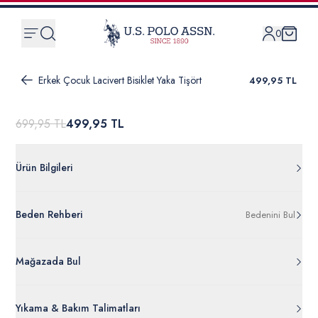
0
Erkek Çocuk Lacivert Bisiklet Yaka Tişört
499,95 TL
699,95 TL
499,95 TL
Ürün Bilgileri
G083SZ011.000.1890723.VR033
Beden Rehberi
Bedenini Bul
%100 Pamuk
50288062-VR033
Ürün Bilgileri Ayrıntılarını Görüntüle
Mağazada Bul
Yıkama & Bakım Talimatları