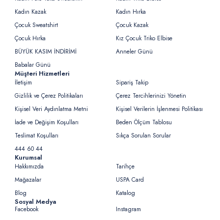
Kadın Kazak
Kadın Hırka
Çocuk Sweatshirt
Çocuk Kazak
Çocuk Hırka
Kız Çocuk Triko Elbise
BÜYÜK KASIM İNDİRİMİ
Anneler Günü
Babalar Günü
Müşteri Hizmetleri
İletişim
Sipariş Takip
Gizlilik ve Çerez Politikaları
Çerez Tercihlerinizi Yönetin
Kişisel Veri Aydınlatma Metni
Kişisel Verilerin İşlenmesi Politikası
İade ve Değişim Koşulları
Beden Ölçüm Tablosu
Teslimat Koşulları
Sıkça Sorulan Sorular
444 60 44
Kurumsal
Hakkımızda
Tarihçe
Mağazalar
USPA Card
Blog
Katalog
Sosyal Medya
Facebook
Instagram