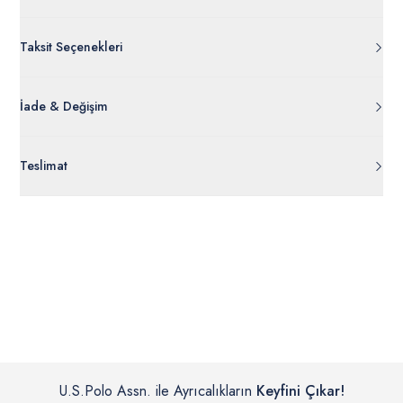
Taksit Seçenekleri
İade & Değişim
Orijinal ambalajı, bant, mühür, paket gibi koruyucu unsurları
Teslimat
açılmamış ürünlerde
30 gün içinde
tr.uspoloassn.com’dan
ücretsiz iade
edilebilir.
Siparişleriniz 1-3 iş günü içerisinde kargoya verilecektir. (Pazar
günleri, yoğun kampanya dönemleri ve resmi tatiller hariçtir.)
İç giyim, yüzme giyim, çorap gibi hijyenik ürün gruplarında kanun ve
Siparişinizin onaylanmasından sonra “Hesabım” bağlantısı üzerinden
yönetmelik hükümleri gereği değişim/iade yapılamamaktadır.
siparişlerinizi görüntüleyebilir, durumları hakkında bilgi sahibi olabilir
Detaylı Bilgi İçin Tıklayın
ve kargoya verildikten sonra kargo takibi yapabilirsiniz.
U.S.Polo Assn. ile Ayrıcalıkların
Keyfini Çıkar!