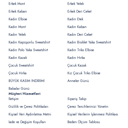
Erkek Mont
Erkek Yelek
Erkek Kaban
Erkek Deri Ceket
Kadın Elbise
Kadın Etek
Kadın Mont
Kadın Kaban
Kadın Yelek
Kadın Deri Ceket
Kadın Kapüşonlu Sweatshirt
Kadın Bisiklet Yaka Sweatshirt
Kadın Polo Yaka Sweatshirt
Kadın Triko Elbise
Kadın Kazak
Kadın Hırka
Çocuk Sweatshirt
Çocuk Kazak
Çocuk Hırka
Kız Çocuk Triko Elbise
BÜYÜK KASIM İNDİRİMİ
Anneler Günü
Babalar Günü
Müşteri Hizmetleri
İletişim
Sipariş Takip
Gizlilik ve Çerez Politikaları
Çerez Tercihlerinizi Yönetin
Kişisel Veri Aydınlatma Metni
Kişisel Verilerin İşlenmesi Politikası
İade ve Değişim Koşulları
Beden Ölçüm Tablosu