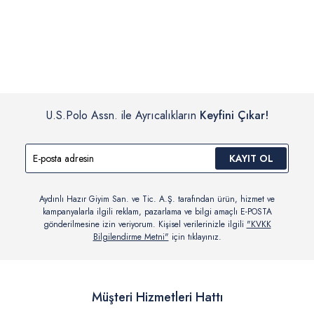
İç giyim, yüzme giyim, çorap gibi hijyenik ürün gruplarında kanun ve
Siparişinizin onaylanmasından sonra “Hesabım” bağlantısı üzerinden
yönetmelik hükümleri gereği değişim/iade yapılamamaktadır.
siparişlerinizi görüntüleyebilir, durumları hakkında bilgi sahibi olabilir
Detaylı Bilgi İçin Tıklayın
ve kargoya verildikten sonra kargo takibi yapabilirsiniz.
U.S.Polo Assn. ile Ayrıcalıkların
Keyfini Çıkar!
KAYIT OL
Aydınlı Hazır Giyim San. ve Tic. A.Ş. tarafından ürün, hizmet ve
kampanyalarla ilgili reklam, pazarlama ve bilgi amaçlı E-POSTA
gönderilmesine izin veriyorum. Kişisel verilerinizle ilgili
"KVKK
Bilgilendirme Metni"
için tıklayınız.
Müşteri Hizmetleri Hattı