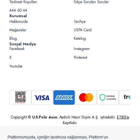
Teslimat Koşulları
Sıkça Sorulan Sorular
444 60 44
Kurumsal
Hakkımızda
Tarihçe
Mağazalar
USPA Card
Blog
Katalog
Sosyal Medya
Facebook
Instagram
X
Pinterest
Youtube
Copyright ©
U.S.Polo Assn.
Aydınlı Hazır Giyim A.Ş. iştirakidir.
ETBİS’e
Kayıtlıdır.