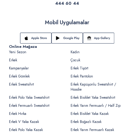
444 60 44
Mobil Uygulamalar
Online Mağaza
Yeni Sezon
Kadın
Erkek
Çocuk
Kampanyalar
Erkek Tişört
Erkek Gömlek
Erkek Pantolon
Erkek Sweatsihrt
Erkek Kapüşonlu Sweatshirt /
Hoodie
Erkek Polo Yaka Sweatshirt
Erkek Bisiklet Yaka Sweatshirt
Erkek Fermuarlı Sweatshirt
Erkek Yarım Fermuarlı / Half Zip
Erkek Hırka
Erkek Bisiklet Yaka Kazak
Erkek V Yaka Kazak
Erkek Boğazlı Kazak
Erkek Polo Yaka Kazak
Erkek Yarım Fermuarlı Kazak