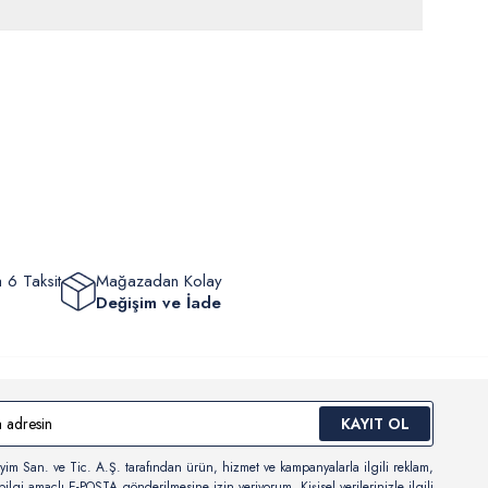
rde
30 gün içinde
tr.uspoloassn.com’dan
ücretsiz iade
edilebilir.
eriniz 1-3 iş günü içerisinde kargoya verilecektir. (Pazar günleri,
m, yüzme giyim, çorap gibi hijyenik ürün gruplarında kanun ve
mpanya dönemleri ve resmi tatiller hariçtir.) Siparişinizin
lik hükümleri gereği değişim/iade yapılamamaktadır.
masından sonra “Hesabım” bağlantısı üzerinden siparişlerinizi
Bilgi İçin Tıklayın
eyebilir, durumları hakkında bilgi sahibi olabilir ve kargoya
ten sonra kargo takibi yapabilirsiniz.
 6 Taksit
Mağazadan Kolay
Değişim ve İade
KAYIT OL
yim San. ve Tic. A.Ş. tarafından ürün, hizmet ve kampanyalarla ilgili reklam,
ilgi amaçlı E-POSTA gönderilmesine izin veriyorum. Kişisel verilerinizle ilgili