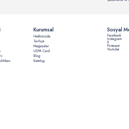
i
Kurumsal
Sosyal M
Facebook
Hakkımızda
Instagram
Tarihçe
X
Pinterest
Mağazalar
Youtube
n
USPA Card
ni
Blog
litikası
Katalog