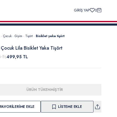
GİRİŞ YAP
0
·
Çocuk
·
Giyim
·
Tişört
·
Bisiklet yaka tişört
 Çocuk Lila Bisiklet Yaka Tişört
5 TL
499,95 TL
ÜRÜN TÜKENMİŞTİR
FAVORILERIME EKLE
LISTEME EKLE