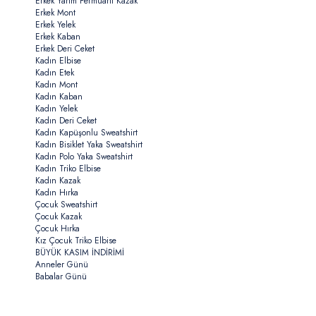
Erkek Yarım Fermuarlı Kazak
Erkek Mont
Erkek Yelek
Erkek Kaban
Erkek Deri Ceket
Kadın Elbise
Kadın Etek
Kadın Mont
Kadın Kaban
Kadın Yelek
Kadın Deri Ceket
Kadın Kapüşonlu Sweatshirt
Kadın Bisiklet Yaka Sweatshirt
Kadın Polo Yaka Sweatshirt
Kadın Triko Elbise
Kadın Kazak
Kadın Hırka
Çocuk Sweatshirt
Çocuk Kazak
Çocuk Hırka
Kız Çocuk Triko Elbise
BÜYÜK KASIM İNDİRİMİ
Anneler Günü
Babalar Günü