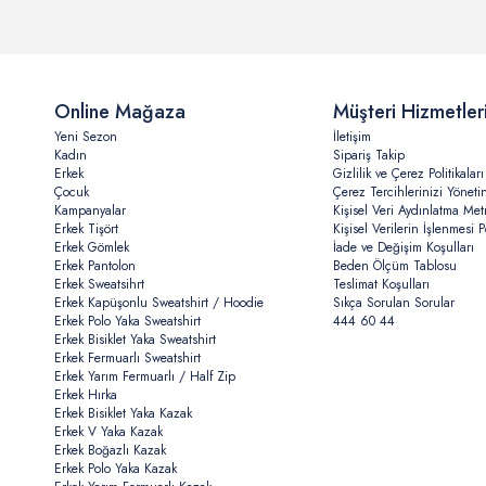
Online Mağaza
Müşteri Hizmetler
Yeni Sezon
İletişim
Kadın
Sipariş Takip
Erkek
Gizlilik ve Çerez Politikaları
Çocuk
Çerez Tercihlerinizi Yöneti
Kampanyalar
Kişisel Veri Aydınlatma Met
Erkek Tişört
Kişisel Verilerin İşlenmesi Po
Erkek Gömlek
İade ve Değişim Koşulları
Erkek Pantolon
Beden Ölçüm Tablosu
Erkek Sweatsihrt
Teslimat Koşulları
Erkek Kapüşonlu Sweatshirt / Hoodie
Sıkça Sorulan Sorular
Erkek Polo Yaka Sweatshirt
444 60 44
Erkek Bisiklet Yaka Sweatshirt
Erkek Fermuarlı Sweatshirt
Erkek Yarım Fermuarlı / Half Zip
Erkek Hırka
Erkek Bisiklet Yaka Kazak
Erkek V Yaka Kazak
Erkek Boğazlı Kazak
Erkek Polo Yaka Kazak