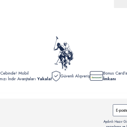
ürünle
Siparişl
İç giyi
yoğun ka
yönetme
onaylan
Detaylı 
görüntül
verildik
r Cebinde! Mobil
Bonus Card’a
Güvenli Alışveriş
zı İndir Avanjtaları
Yakala!
İmkanı
Aydınlı Hazır Gi
pazarlama ve b