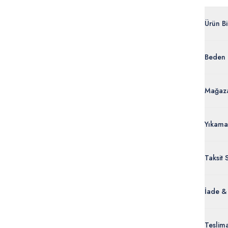
Ürün Bil
G083SZ
Beden 
%100 
50288
Ürün Bi
Mağaza
Yıkama
Taksit 
İade &
Orijinal
Teslim