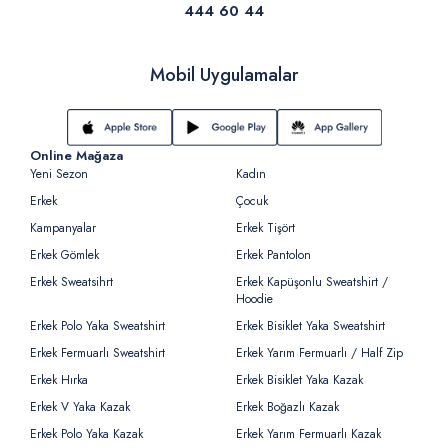
444 60 44
Mobil Uygulamalar
Online Mağaza
Yeni Sezon
Kadın
Erkek
Çocuk
Kampanyalar
Erkek Tişört
Erkek Gömlek
Erkek Pantolon
Erkek Sweatsihrt
Erkek Kapüşonlu Sweatshirt /
Hoodie
Erkek Polo Yaka Sweatshirt
Erkek Bisiklet Yaka Sweatshirt
Erkek Fermuarlı Sweatshirt
Erkek Yarım Fermuarlı / Half Zip
Erkek Hırka
Erkek Bisiklet Yaka Kazak
Erkek V Yaka Kazak
Erkek Boğazlı Kazak
Erkek Polo Yaka Kazak
Erkek Yarım Fermuarlı Kazak