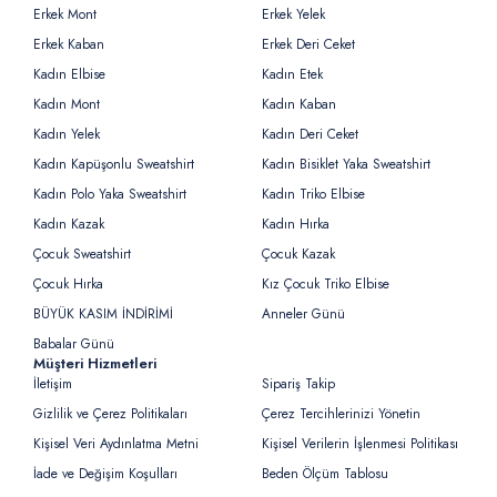
Erkek Mont
Erkek Yelek
Erkek Kaban
Erkek Deri Ceket
Kadın Elbise
Kadın Etek
Kadın Mont
Kadın Kaban
Kadın Yelek
Kadın Deri Ceket
Kadın Kapüşonlu Sweatshirt
Kadın Bisiklet Yaka Sweatshirt
Kadın Polo Yaka Sweatshirt
Kadın Triko Elbise
Kadın Kazak
Kadın Hırka
Çocuk Sweatshirt
Çocuk Kazak
Çocuk Hırka
Kız Çocuk Triko Elbise
BÜYÜK KASIM İNDİRİMİ
Anneler Günü
Babalar Günü
Müşteri Hizmetleri
İletişim
Sipariş Takip
Gizlilik ve Çerez Politikaları
Çerez Tercihlerinizi Yönetin
Kişisel Veri Aydınlatma Metni
Kişisel Verilerin İşlenmesi Politikası
İade ve Değişim Koşulları
Beden Ölçüm Tablosu