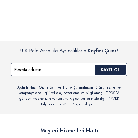
İç giyim, yüzme giyim, çorap gibi hijyenik ürün gruplarında kanun ve
Siparişinizin onaylanmasından sonra “Hesabım” bağlantısı üzerinden
yönetmelik hükümleri gereği değişim/iade yapılamamaktadır.
siparişlerinizi görüntüleyebilir, durumları hakkında bilgi sahibi olabilir
Detaylı Bilgi İçin Tıklayın
ve kargoya verildikten sonra kargo takibi yapabilirsiniz.
U.S.Polo Assn. ile Ayrıcalıkların
Keyfini Çıkar!
KAYIT OL
Aydınlı Hazır Giyim San. ve Tic. A.Ş. tarafından ürün, hizmet ve
kampanyalarla ilgili reklam, pazarlama ve bilgi amaçlı E-POSTA
gönderilmesine izin veriyorum. Kişisel verilerinizle ilgili
"KVKK
Bilgilendirme Metni"
için tıklayınız.
Müşteri Hizmetleri Hattı