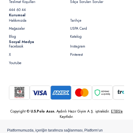
Teslimat Koşulları
Sıkça Sorulan Sorular
444 60 44
Kurumsal
Hakkımızda
Tarihçe
Mağazalar
USPA Card
Blog
Katalog
Sosyal Medya
Facebook
Instagram
X
Pinterest
Youtube
Copyright ©
U.S.Polo Assn.
Aydınlı Hazır Giyim A.Ş. iştirakidir.
ETBİS’e
Kayıtlıdır.