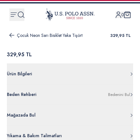
0
Çocuk Neon Sarı Bisiklet Yaka Tişört
329,95 TL
329,95 TL
Ürün Bilgileri
G083SZ011.000.1599709.VR168
Beden Rehberi
Bedenini Bul
%100 Pamuk
50266042-VR168
Ürün Bilgileri Ayrıntılarını Görüntüle
Mağazada Bul
Yıkama & Bakım Talimatları