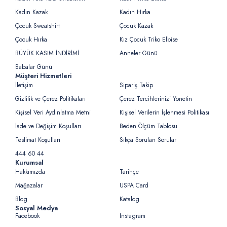
Kadın Kazak
Kadın Hırka
Çocuk Sweatshirt
Çocuk Kazak
Çocuk Hırka
Kız Çocuk Triko Elbise
BÜYÜK KASIM İNDİRİMİ
Anneler Günü
Babalar Günü
Müşteri Hizmetleri
İletişim
Sipariş Takip
Gizlilik ve Çerez Politikaları
Çerez Tercihlerinizi Yönetin
Kişisel Veri Aydınlatma Metni
Kişisel Verilerin İşlenmesi Politikası
İade ve Değişim Koşulları
Beden Ölçüm Tablosu
Teslimat Koşulları
Sıkça Sorulan Sorular
444 60 44
Kurumsal
Hakkımızda
Tarihçe
Mağazalar
USPA Card
Blog
Katalog
Sosyal Medya
Facebook
Instagram