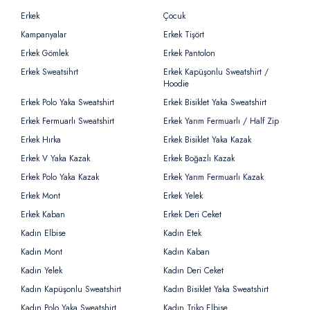
Erkek
Çocuk
Kampanyalar
Erkek Tişört
Erkek Gömlek
Erkek Pantolon
Erkek Sweatsihrt
Erkek Kapüşonlu Sweatshirt /
Hoodie
Erkek Polo Yaka Sweatshirt
Erkek Bisiklet Yaka Sweatshirt
Erkek Fermuarlı Sweatshirt
Erkek Yarım Fermuarlı / Half Zip
Erkek Hırka
Erkek Bisiklet Yaka Kazak
Erkek V Yaka Kazak
Erkek Boğazlı Kazak
Erkek Polo Yaka Kazak
Erkek Yarım Fermuarlı Kazak
Erkek Mont
Erkek Yelek
Erkek Kaban
Erkek Deri Ceket
Kadın Elbise
Kadın Etek
Kadın Mont
Kadın Kaban
Kadın Yelek
Kadın Deri Ceket
Kadın Kapüşonlu Sweatshirt
Kadın Bisiklet Yaka Sweatshirt
Kadın Polo Yaka Sweatshirt
Kadın Triko Elbise