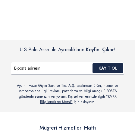
İç giyim, yüzme giyim, çorap gibi hijyenik ürün gruplarında kanun ve
Siparişinizin onaylanmasından sonra “Hesabım” bağlantısı üzerinden
yönetmelik hükümleri gereği değişim/iade yapılamamaktadır.
siparişlerinizi görüntüleyebilir, durumları hakkında bilgi sahibi olabilir
Detaylı Bilgi İçin Tıklayın
ve kargoya verildikten sonra kargo takibi yapabilirsiniz.
U.S.Polo Assn. ile Ayrıcalıkların
Keyfini Çıkar!
KAYIT OL
Aydınlı Hazır Giyim San. ve Tic. A.Ş. tarafından ürün, hizmet ve
kampanyalarla ilgili reklam, pazarlama ve bilgi amaçlı E-POSTA
gönderilmesine izin veriyorum. Kişisel verilerinizle ilgili
"KVKK
Bilgilendirme Metni"
için tıklayınız.
Müşteri Hizmetleri Hattı