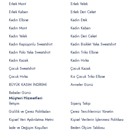
Erkek Mont
Erkek Yelek
Erkek Kaban
Erkek Deri Ceket
Kadın Elbise
Kadın Etek
Kadın Mont
Kadın Kaban
Kadın Yelek
Kadın Deri Ceket
Kadın Kapüşonlu Sweatshirt
Kadın Bisiklet Yaka Sweatshirt
Kadın Polo Yaka Sweatshirt
Kadın Triko Elbise
Kadın Kazak
Kadın Hırka
Çocuk Sweatshirt
Çocuk Kazak
Çocuk Hırka
Kız Çocuk Triko Elbise
BÜYÜK KASIM İNDİRİMİ
Anneler Günü
Babalar Günü
Müşteri Hizmetleri
İletişim
Sipariş Takip
Gizlilik ve Çerez Politikaları
Çerez Tercihlerinizi Yönetin
Kişisel Veri Aydınlatma Metni
Kişisel Verilerin İşlenmesi Politikası
İade ve Değişim Koşulları
Beden Ölçüm Tablosu