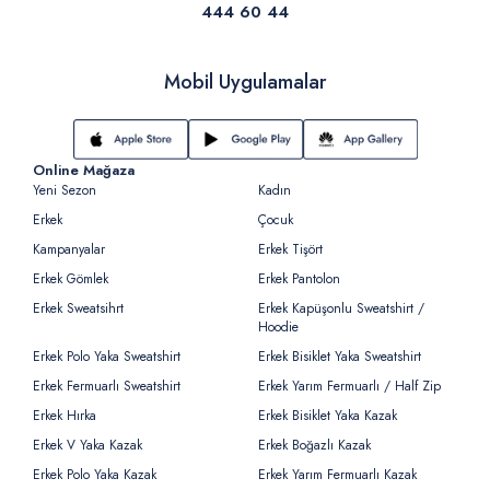
444 60 44
Mobil Uygulamalar
Online Mağaza
Yeni Sezon
Kadın
Erkek
Çocuk
Kampanyalar
Erkek Tişört
Erkek Gömlek
Erkek Pantolon
Erkek Sweatsihrt
Erkek Kapüşonlu Sweatshirt /
Hoodie
Erkek Polo Yaka Sweatshirt
Erkek Bisiklet Yaka Sweatshirt
Erkek Fermuarlı Sweatshirt
Erkek Yarım Fermuarlı / Half Zip
Erkek Hırka
Erkek Bisiklet Yaka Kazak
Erkek V Yaka Kazak
Erkek Boğazlı Kazak
Erkek Polo Yaka Kazak
Erkek Yarım Fermuarlı Kazak