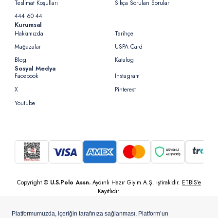
Teslimat Koşulları
Sıkça Sorulan Sorular
444 60 44
Kurumsal
Hakkımızda
Tarihçe
Mağazalar
USPA Card
Blog
Katalog
Sosyal Medya
Facebook
Instagram
X
Pinterest
Youtube
Copyright ©
U.S.Polo Assn.
Aydınlı Hazır Giyim A.Ş. iştirakidir.
ETBİS’e
Kayıtlıdır.