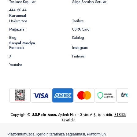
Teslimat Koşulları
Sıkça Sorulan Sorular
444 60 44
Kurumsal
Hakkımızda
Tarihçe
Mağazalar
USPA Card
Blog
Katalog
Sosyal Medya
Facebook
Instagram
X
Pinterest
Youtube
Copyright ©
U.S.Polo Assn.
Aydınlı Hazır Giyim A.Ş. iştirakidir.
ETBİS’e
Kayıtlıdır.