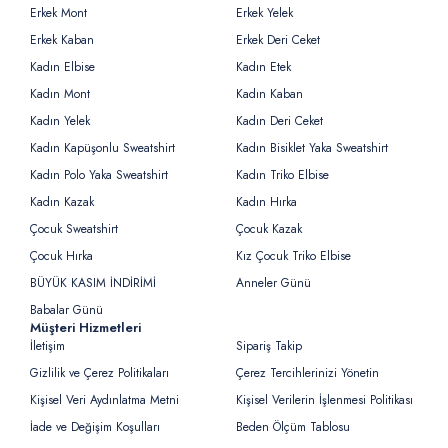
Erkek Mont
Erkek Yelek
Erkek Kaban
Erkek Deri Ceket
Kadın Elbise
Kadın Etek
Kadın Mont
Kadın Kaban
Kadın Yelek
Kadın Deri Ceket
Kadın Kapüşonlu Sweatshirt
Kadın Bisiklet Yaka Sweatshirt
Kadın Polo Yaka Sweatshirt
Kadın Triko Elbise
Kadın Kazak
Kadın Hırka
Çocuk Sweatshirt
Çocuk Kazak
Çocuk Hırka
Kız Çocuk Triko Elbise
BÜYÜK KASIM İNDİRİMİ
Anneler Günü
Babalar Günü
Müşteri Hizmetleri
İletişim
Sipariş Takip
Gizlilik ve Çerez Politikaları
Çerez Tercihlerinizi Yönetin
Kişisel Veri Aydınlatma Metni
Kişisel Verilerin İşlenmesi Politikası
İade ve Değişim Koşulları
Beden Ölçüm Tablosu