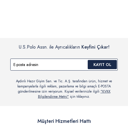
İç giyim, yüzme giyim, çorap gibi hijyenik ürün gruplarında kanun ve
Siparişinizin onaylanmasından sonra “Hesabım” bağlantısı üzerinden
yönetmelik hükümleri gereği değişim/iade yapılamamaktadır.
siparişlerinizi görüntüleyebilir, durumları hakkında bilgi sahibi olabilir
Detaylı Bilgi İçin Tıklayın
ve kargoya verildikten sonra kargo takibi yapabilirsiniz.
U.S.Polo Assn. ile Ayrıcalıkların
Keyfini Çıkar!
KAYIT OL
Aydınlı Hazır Giyim San. ve Tic. A.Ş. tarafından ürün, hizmet ve
kampanyalarla ilgili reklam, pazarlama ve bilgi amaçlı E-POSTA
gönderilmesine izin veriyorum. Kişisel verilerinizle ilgili
"KVKK
Bilgilendirme Metni"
için tıklayınız.
Müşteri Hizmetleri Hattı