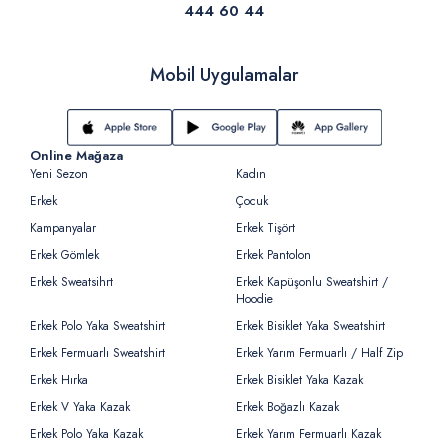
444 60 44
Mobil Uygulamalar
Online Mağaza
Yeni Sezon
Kadın
Erkek
Çocuk
Kampanyalar
Erkek Tişört
Erkek Gömlek
Erkek Pantolon
Erkek Sweatsihrt
Erkek Kapüşonlu Sweatshirt /
Hoodie
Erkek Polo Yaka Sweatshirt
Erkek Bisiklet Yaka Sweatshirt
Erkek Fermuarlı Sweatshirt
Erkek Yarım Fermuarlı / Half Zip
Erkek Hırka
Erkek Bisiklet Yaka Kazak
Erkek V Yaka Kazak
Erkek Boğazlı Kazak
Erkek Polo Yaka Kazak
Erkek Yarım Fermuarlı Kazak