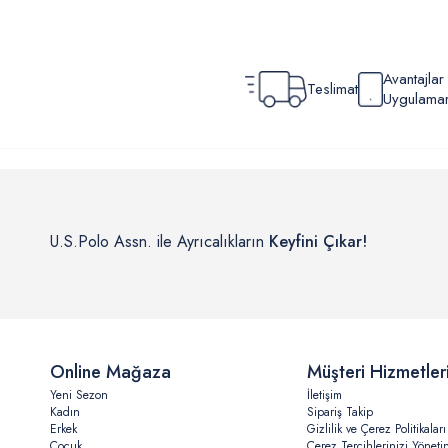
Avantajla
Teslimat
Uygulamamı
U.S.Polo Assn. ile Ayrıcalıkların
Keyfini Çıkar!
Online Mağaza
Müşteri Hizmetler
Yeni Sezon
İletişim
Kadın
Sipariş Takip
Erkek
Gizlilik ve Çerez Politikaları
Çocuk
Çerez Tercihlerinizi Yöneti