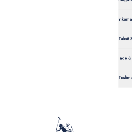
Yıkama
Taksit 
İade &
Orijinal
Teslim
ürünle
Siparişl
İç giyi
yoğun ka
yönetme
onaylan
Detaylı 
görüntül
verildik