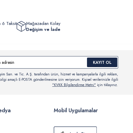
 6 Taksit
Mağazadan Kolay
Değişim ve İade
KAYIT OL
yim San. ve Tic. A.Ş. tarafından ürün, hizmet ve kampanyalarla ilgili reklam,
ilgi amaçlı E-POSTA gönderilmesine izin veriyorum. Kişisel verilerinizle ilgili
"KVKK Bilgilendirme Metni"
için tıklayınız.
edya
Mobil Uygulamalar