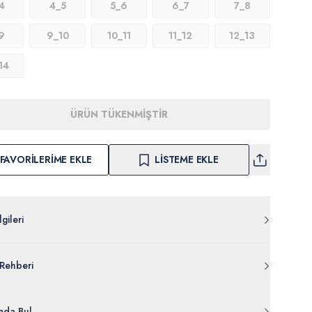
4
4_5
5_6
6_7
7_8
9
9_10
10_11
11_12
12_13
14
ÜRÜN TÜKENMİŞTİR
FAVORILERIME EKLE
LISTEME EKLE
gileri
Z011.000.2032132.VR046
Rehberi
Pamuk
959-VR046
lgileri Ayrıntılarını Görüntüle
da Bul