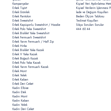
Kampanyalar
Kişisel Veri Aydınlatma Met
Erkek Tişört
Kişisel Verilerin İşlenmesi Po
Erkek Gömlek
İade ve Değişim Koşulları
Erkek Pantolon
Beden Ölçüm Tablosu
Erkek Sweatsihrt
Teslimat Koşulları
Erkek Kapüşonlu Sweatshirt / Hoodie
Sıkça Sorulan Sorular
Erkek Polo Yaka Sweatshirt
444 60 44
Erkek Bisiklet Yaka Sweatshirt
Erkek Fermuarlı Sweatshirt
Erkek Yarım Fermuarlı / Half Zip
Erkek Hırka
Erkek Bisiklet Yaka Kazak
Erkek V Yaka Kazak
Erkek Boğazlı Kazak
Erkek Polo Yaka Kazak
Erkek Yarım Fermuarlı Kazak
Erkek Mont
Erkek Yelek
Erkek Kaban
Erkek Deri Ceket
Kadın Elbise
Kadın Etek
Kadın Mont
Kadın Kaban
Kadın Yelek
Kadın Deri Ceket