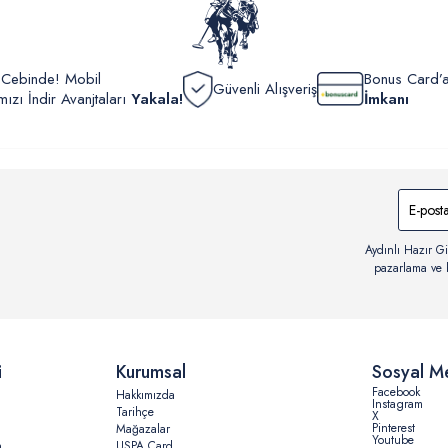
r Cebinde! Mobil
Bonus Card’a
Güvenli Alışveriş
zı İndir Avanjtaları
Yakala!
İmkanı
Aydınlı Hazır Gi
pazarlama ve b
i
Kurumsal
Sosyal M
Facebook
Hakkımızda
Instagram
Tarihçe
X
Pinterest
Mağazalar
Youtube
n
USPA Card