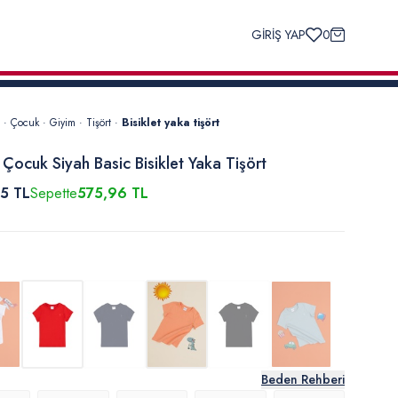
GİRİŞ YAP
0
·
Çocuk
·
Giyim
·
Tişört
·
Bisiklet yaka tişört
 Çocuk Siyah Basic Bisiklet Yaka Tişört
5 TL
Sepette
575,96 TL
Beden Rehberi