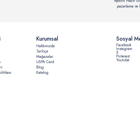
Aydınlı Hazır Gi
pazarlama ve b
i
Kurumsal
Sosyal M
Facebook
Hakkımızda
Instagram
Tarihçe
X
Pinterest
Mağazalar
Youtube
n
USPA Card
ni
Blog
litikası
Katalog