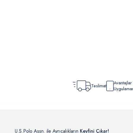
Avantajla
Teslimat
Uygulamamı
U.S.Polo Assn. ile Ayrıcalıkların
Keyfini Çıkar!