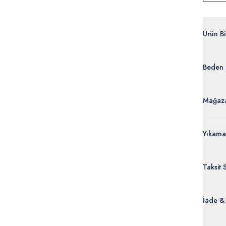
Ürün Bil
G083S
Beden 
%100 
50295
Ürün Bi
Mağaza
Yıkama
Taksit 
İade &
Orijinal