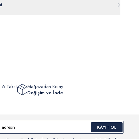
at
rde
30 gün içinde
tr.uspoloassn.com’dan
ücretsiz iade
edilebilir.
eriniz 1-3 iş günü içerisinde kargoya verilecektir. (Pazar günleri,
m, yüzme giyim, çorap gibi hijyenik ürün gruplarında kanun ve
mpanya dönemleri ve resmi tatiller hariçtir.) Siparişinizin
lik hükümleri gereği değişim/iade yapılamamaktadır.
masından sonra “Hesabım” bağlantısı üzerinden siparişlerinizi
Bilgi İçin Tıklayın
eyebilir, durumları hakkında bilgi sahibi olabilir ve kargoya
ten sonra kargo takibi yapabilirsiniz.
 6 Taksit
Mağazadan Kolay
Değişim ve İade
KAYIT OL