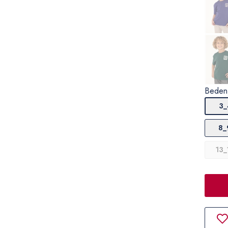
Beden
3_
8_
13_