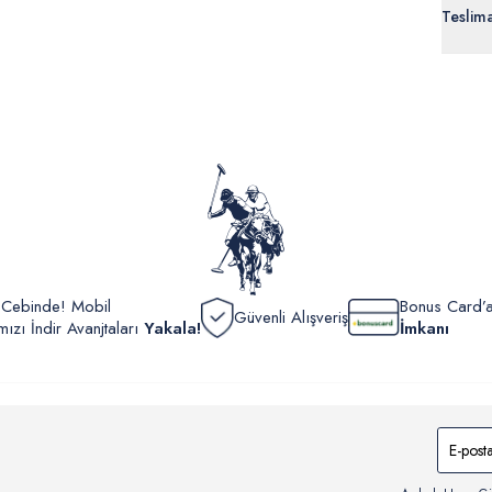
Teslim
ürünle
Siparişl
İç giyi
yoğun ka
yönetme
onaylan
Detaylı 
görüntül
verildik
r Cebinde! Mobil
Bonus Card’a
Güvenli Alışveriş
zı İndir Avanjtaları
Yakala!
İmkanı