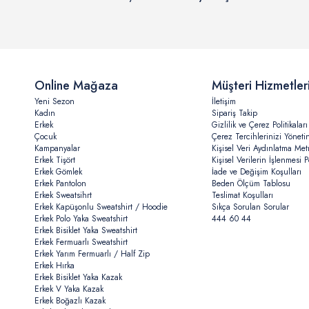
Online Mağaza
Müşteri Hizmetler
Yeni Sezon
İletişim
Kadın
Sipariş Takip
Erkek
Gizlilik ve Çerez Politikaları
Çocuk
Çerez Tercihlerinizi Yöneti
Kampanyalar
Kişisel Veri Aydınlatma Met
Erkek Tişört
Kişisel Verilerin İşlenmesi Po
Erkek Gömlek
İade ve Değişim Koşulları
Erkek Pantolon
Beden Ölçüm Tablosu
Erkek Sweatsihrt
Teslimat Koşulları
Erkek Kapüşonlu Sweatshirt / Hoodie
Sıkça Sorulan Sorular
Erkek Polo Yaka Sweatshirt
444 60 44
Erkek Bisiklet Yaka Sweatshirt
Erkek Fermuarlı Sweatshirt
Erkek Yarım Fermuarlı / Half Zip
Erkek Hırka
Erkek Bisiklet Yaka Kazak
Erkek V Yaka Kazak
Erkek Boğazlı Kazak