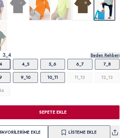
 :
3_4
Beden Rehberi
4
4_5
5_6
6_7
7_8
9
9_10
10_11
11_12
12_13
14
SEPETE EKLE
FAVORILERIME EKLE
LISTEME EKLE