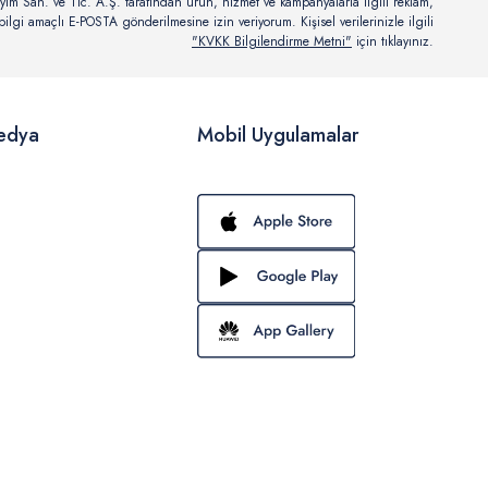
yim San. ve Tic. A.Ş. tarafından ürün, hizmet ve kampanyalarla ilgili reklam,
ilgi amaçlı E-POSTA gönderilmesine izin veriyorum. Kişisel verilerinizle ilgili
"KVKK Bilgilendirme Metni"
için tıklayınız.
edya
Mobil Uygulamalar