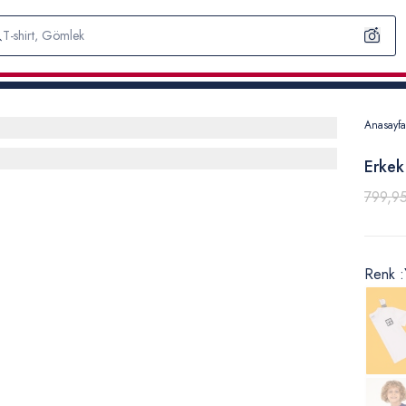
Anasayfa
Erkek
799,9
Renk :