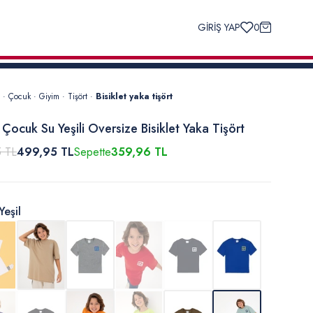
GİRİŞ YAP
0
·
Çocuk
·
Giyim
·
Tişört
·
Bisiklet yaka tişört
 Çocuk Su Yeşili Oversize Bisiklet Yaka Tişört
5 TL
499,95 TL
Sepette
359,96 TL
Yeşil