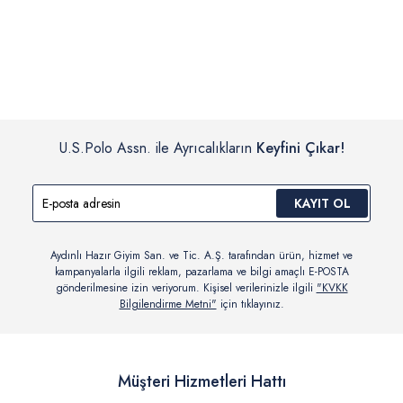
İç giyim, yüzme giyim, çorap gibi hijyenik ürün gruplarında kanun ve
Siparişinizin onaylanmasından sonra “Hesabım” bağlantısı üzerinden
yönetmelik hükümleri gereği değişim/iade yapılamamaktadır.
siparişlerinizi görüntüleyebilir, durumları hakkında bilgi sahibi olabilir
Detaylı Bilgi İçin Tıklayın
ve kargoya verildikten sonra kargo takibi yapabilirsiniz.
U.S.Polo Assn. ile Ayrıcalıkların
Keyfini Çıkar!
KAYIT OL
Aydınlı Hazır Giyim San. ve Tic. A.Ş. tarafından ürün, hizmet ve
kampanyalarla ilgili reklam, pazarlama ve bilgi amaçlı E-POSTA
gönderilmesine izin veriyorum. Kişisel verilerinizle ilgili
"KVKK
Bilgilendirme Metni"
için tıklayınız.
Müşteri Hizmetleri Hattı