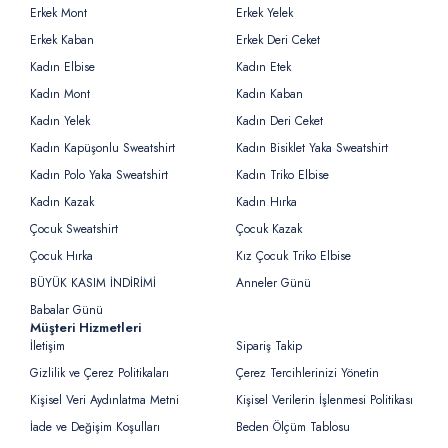
Erkek Mont
Erkek Yelek
Erkek Kaban
Erkek Deri Ceket
Kadın Elbise
Kadın Etek
Kadın Mont
Kadın Kaban
Kadın Yelek
Kadın Deri Ceket
Kadın Kapüşonlu Sweatshirt
Kadın Bisiklet Yaka Sweatshirt
Kadın Polo Yaka Sweatshirt
Kadın Triko Elbise
Kadın Kazak
Kadın Hırka
Çocuk Sweatshirt
Çocuk Kazak
Çocuk Hırka
Kız Çocuk Triko Elbise
BÜYÜK KASIM İNDİRİMİ
Anneler Günü
Babalar Günü
Müşteri Hizmetleri
İletişim
Sipariş Takip
Gizlilik ve Çerez Politikaları
Çerez Tercihlerinizi Yönetin
Kişisel Veri Aydınlatma Metni
Kişisel Verilerin İşlenmesi Politikası
İade ve Değişim Koşulları
Beden Ölçüm Tablosu