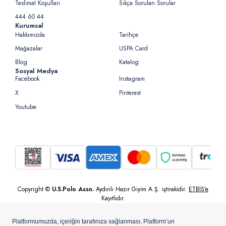
Teslimat Koşulları
Sıkça Sorulan Sorular
444 60 44
Kurumsal
Hakkımızda
Tarihçe
Mağazalar
USPA Card
Blog
Katalog
Sosyal Medya
Facebook
Instagram
X
Pinterest
Youtube
Copyright ©
U.S.Polo Assn.
Aydınlı Hazır Giyim A.Ş. iştirakidir.
ETBİS’e
Kayıtlıdır.