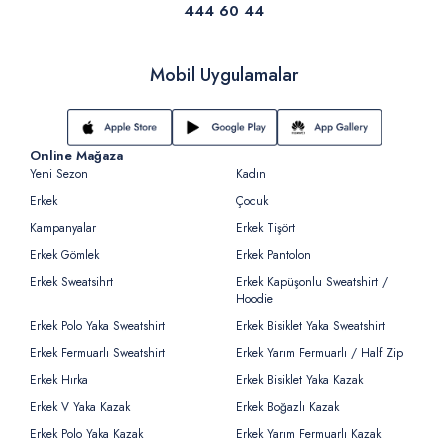
444 60 44
Mobil Uygulamalar
Online Mağaza
Yeni Sezon
Kadın
Erkek
Çocuk
Kampanyalar
Erkek Tişört
Erkek Gömlek
Erkek Pantolon
Erkek Sweatsihrt
Erkek Kapüşonlu Sweatshirt /
Hoodie
Erkek Polo Yaka Sweatshirt
Erkek Bisiklet Yaka Sweatshirt
Erkek Fermuarlı Sweatshirt
Erkek Yarım Fermuarlı / Half Zip
Erkek Hırka
Erkek Bisiklet Yaka Kazak
Erkek V Yaka Kazak
Erkek Boğazlı Kazak
Erkek Polo Yaka Kazak
Erkek Yarım Fermuarlı Kazak