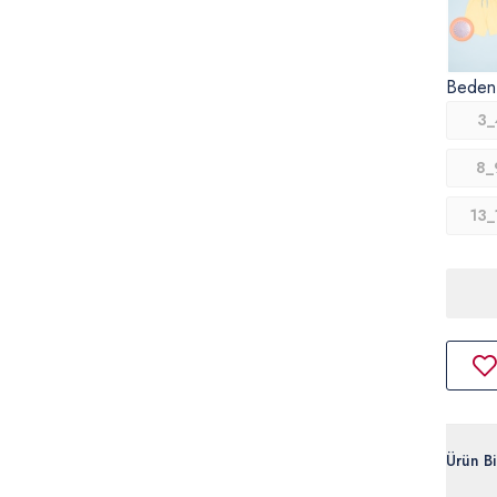
Beden
3_
8_
13_
Ürün Bil