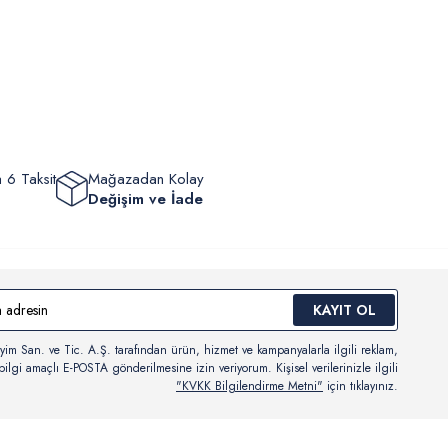
lik hükümleri gereği değişim/iade yapılamamaktadır.
masından sonra “Hesabım” bağlantısı üzerinden siparişlerinizi
Bilgi İçin Tıklayın
eyebilir, durumları hakkında bilgi sahibi olabilir ve kargoya
ten sonra kargo takibi yapabilirsiniz.
 6 Taksit
Mağazadan Kolay
Değişim ve İade
KAYIT OL
yim San. ve Tic. A.Ş. tarafından ürün, hizmet ve kampanyalarla ilgili reklam,
ilgi amaçlı E-POSTA gönderilmesine izin veriyorum. Kişisel verilerinizle ilgili
"KVKK Bilgilendirme Metni"
için tıklayınız.