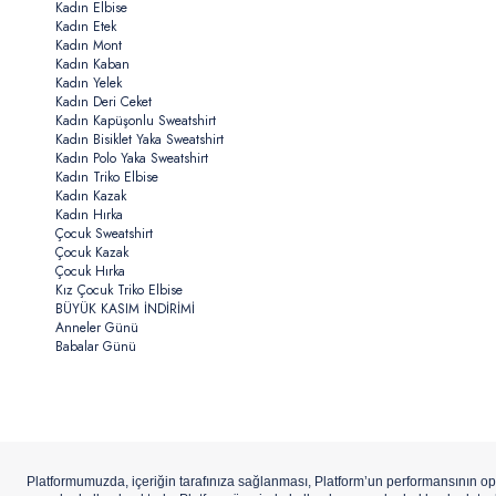
Kadın Elbise
Kadın Etek
Kadın Mont
Kadın Kaban
Kadın Yelek
Kadın Deri Ceket
Kadın Kapüşonlu Sweatshirt
Kadın Bisiklet Yaka Sweatshirt
Kadın Polo Yaka Sweatshirt
Kadın Triko Elbise
Kadın Kazak
Kadın Hırka
Çocuk Sweatshirt
Çocuk Kazak
Çocuk Hırka
Kız Çocuk Triko Elbise
BÜYÜK KASIM İNDİRİMİ
Anneler Günü
Babalar Günü
Copyright ©
U.S.Polo Assn.
Aydınlı Hazır Giyim A.Ş. iştirakidir.
ETBİS’e
Kay