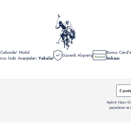
yönetme
onaylan
Detaylı 
görüntül
verildik
r Cebinde! Mobil
Bonus Card’a
Güvenli Alışveriş
zı İndir Avanjtaları
Yakala!
İmkanı
Aydınlı Hazır Gi
pazarlama ve b