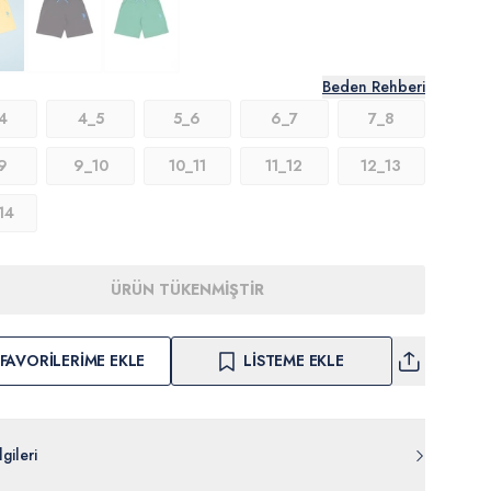
Beden Rehberi
4
4_5
5_6
6_7
7_8
9
9_10
10_11
11_12
12_13
14
ÜRÜN TÜKENMİŞTİR
FAVORILERIME EKLE
LISTEME EKLE
gileri