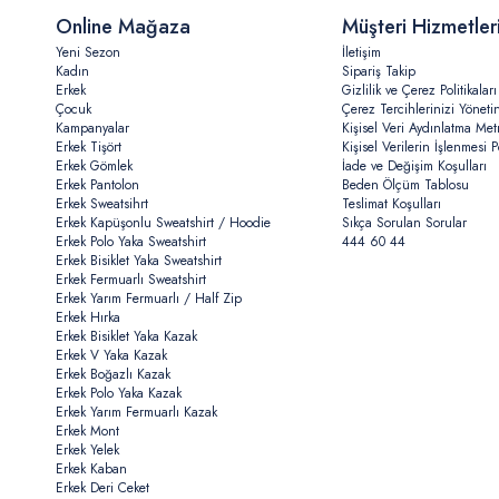
Online Mağaza
Müşteri Hizmetler
Yeni Sezon
İletişim
Kadın
Sipariş Takip
Erkek
Gizlilik ve Çerez Politikaları
Çocuk
Çerez Tercihlerinizi Yöneti
Kampanyalar
Kişisel Veri Aydınlatma Met
Erkek Tişört
Kişisel Verilerin İşlenmesi Po
Erkek Gömlek
İade ve Değişim Koşulları
Erkek Pantolon
Beden Ölçüm Tablosu
Erkek Sweatsihrt
Teslimat Koşulları
Erkek Kapüşonlu Sweatshirt / Hoodie
Sıkça Sorulan Sorular
Erkek Polo Yaka Sweatshirt
444 60 44
Erkek Bisiklet Yaka Sweatshirt
Erkek Fermuarlı Sweatshirt
Erkek Yarım Fermuarlı / Half Zip
Erkek Hırka
Erkek Bisiklet Yaka Kazak
Erkek V Yaka Kazak
Erkek Boğazlı Kazak
Erkek Polo Yaka Kazak
Erkek Yarım Fermuarlı Kazak
Erkek Mont
Erkek Yelek
Erkek Kaban
Erkek Deri Ceket