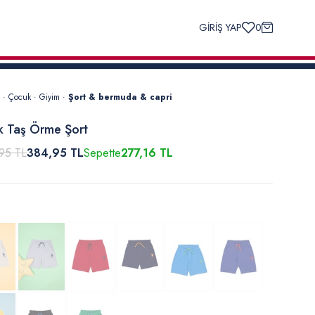
GİRİŞ YAP
0
·
Çocuk
·
Giyim
·
Şort & bermuda & capri
 Taş Örme Şort
95 TL
384,95 TL
Sepette
277,16 TL