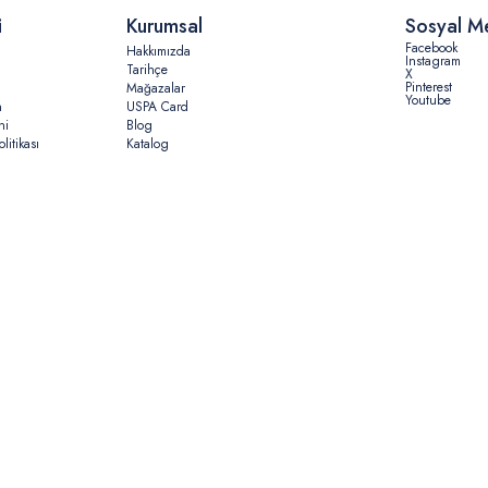
i
Kurumsal
Sosyal M
Facebook
Hakkımızda
Instagram
Tarihçe
X
Pinterest
Mağazalar
Youtube
n
USPA Card
ni
Blog
litikası
Katalog