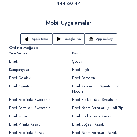
444 60 44
Mobil Uygulamalar
Online Mağaza
Yeni Sezon
Kadın
Erkek
Çocuk
Kampanyalar
Erkek Tişört
Erkek Gömlek
Erkek Pantolon
Erkek Sweatsihrt
Erkek Kapüşonlu Sweatshirt /
Hoodie
Erkek Polo Yaka Sweatshirt
Erkek Bisiklet Yaka Sweatshirt
Erkek Fermuarlı Sweatshirt
Erkek Yarım Fermuarlı / Half Zip
Erkek Hırka
Erkek Bisiklet Yaka Kazak
Erkek V Yaka Kazak
Erkek Boğazlı Kazak
Erkek Polo Yaka Kazak
Erkek Yarım Fermuarlı Kazak