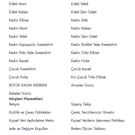
Erkek Mont
Erkek Yelek
Erkek Kaban
Erkek Deri Ceket
Kadın Elbise
Kadın Etek
Kadın Mont
Kadın Kaban
Kadın Yelek
Kadın Deri Ceket
Kadın Kapüşonlu Sweatshirt
Kadın Bisiklet Yaka Sweatshirt
Kadın Polo Yaka Sweatshirt
Kadın Triko Elbise
Kadın Kazak
Kadın Hırka
Çocuk Sweatshirt
Çocuk Kazak
Çocuk Hırka
Kız Çocuk Triko Elbise
BÜYÜK KASIM İNDİRİMİ
Anneler Günü
Babalar Günü
Müşteri Hizmetleri
İletişim
Sipariş Takip
Gizlilik ve Çerez Politikaları
Çerez Tercihlerinizi Yönetin
Kişisel Veri Aydınlatma Metni
Kişisel Verilerin İşlenmesi Politikası
İade ve Değişim Koşulları
Beden Ölçüm Tablosu