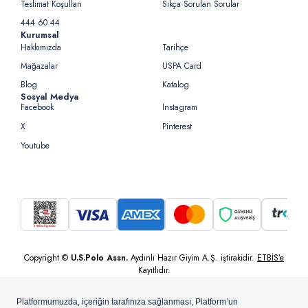
Teslimat Koşulları
Sıkça Sorulan Sorular
444 60 44
Kurumsal
Hakkımızda
Tarihçe
Mağazalar
USPA Card
Blog
Katalog
Sosyal Medya
Facebook
Instagram
X
Pinterest
Youtube
Copyright ©
U.S.Polo Assn.
Aydınlı Hazır Giyim A.Ş. iştirakidir.
ETBİS’e
Kayıtlıdır.