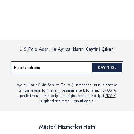
İç giyim, yüzme giyim, çorap gibi hijyenik ürün gruplarında kanun ve
Siparişinizin onaylanmasından sonra “Hesabım” bağlantısı üzerinden
yönetmelik hükümleri gereği değişim/iade yapılamamaktadır.
siparişlerinizi görüntüleyebilir, durumları hakkında bilgi sahibi olabilir
Detaylı Bilgi İçin Tıklayın
ve kargoya verildikten sonra kargo takibi yapabilirsiniz.
U.S.Polo Assn. ile Ayrıcalıkların
Keyfini Çıkar!
KAYIT OL
Aydınlı Hazır Giyim San. ve Tic. A.Ş. tarafından ürün, hizmet ve
kampanyalarla ilgili reklam, pazarlama ve bilgi amaçlı E-POSTA
gönderilmesine izin veriyorum. Kişisel verilerinizle ilgili
"KVKK
Bilgilendirme Metni"
için tıklayınız.
Müşteri Hizmetleri Hattı