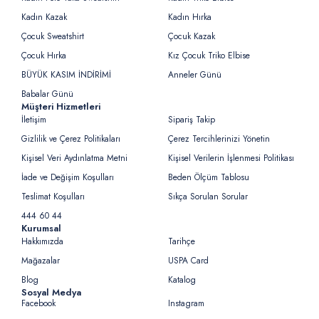
Kadın Kazak
Kadın Hırka
Çocuk Sweatshirt
Çocuk Kazak
Çocuk Hırka
Kız Çocuk Triko Elbise
BÜYÜK KASIM İNDİRİMİ
Anneler Günü
Babalar Günü
Müşteri Hizmetleri
İletişim
Sipariş Takip
Gizlilik ve Çerez Politikaları
Çerez Tercihlerinizi Yönetin
Kişisel Veri Aydınlatma Metni
Kişisel Verilerin İşlenmesi Politikası
İade ve Değişim Koşulları
Beden Ölçüm Tablosu
Teslimat Koşulları
Sıkça Sorulan Sorular
444 60 44
Kurumsal
Hakkımızda
Tarihçe
Mağazalar
USPA Card
Blog
Katalog
Sosyal Medya
Facebook
Instagram