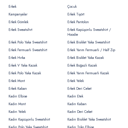
Erkek
Çocuk
Kampanyalar
Erkek Tişört
Erkek Gömlek
Erkek Pantolon
Erkek Sweatsihrt
Erkek Kapüşonlu Sweatshirt /
Hoodie
Erkek Polo Yaka Sweatshirt
Erkek Bisiklet Yaka Sweatshirt
Erkek Fermuarlı Sweatshirt
Erkek Yarım Fermuarlı / Half Zip
Erkek Hırka
Erkek Bisiklet Yaka Kazak
Erkek V Yaka Kazak
Erkek Boğazlı Kazak
Erkek Polo Yaka Kazak
Erkek Yarım Fermuarlı Kazak
Erkek Mont
Erkek Yelek
Erkek Kaban
Erkek Deri Ceket
Kadın Elbise
Kadın Etek
Kadın Mont
Kadın Kaban
Kadın Yelek
Kadın Deri Ceket
Kadın Kapüşonlu Sweatshirt
Kadın Bisiklet Yaka Sweatshirt
Kadın Polo Yaka Sweatshirt
Kadın Triko Elbise