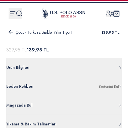
0
Çocuk Turkuaz Bisiklet Yaka Tişört
139,95 TL
329,95 TL
139,95 TL
Ürün Bilgileri
G083SZ011.000.1599709.VR093
Beden Rehberi
Bedenini Bul
%100 Pamuk
50266042-VR093
Ürün Bilgileri Ayrıntılarını Görüntüle
Mağazada Bul
Yıkama & Bakım Talimatları