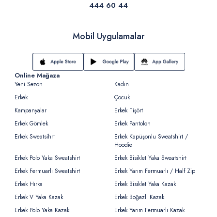
444 60 44
Mobil Uygulamalar
Online Mağaza
Yeni Sezon
Kadın
Erkek
Çocuk
Kampanyalar
Erkek Tişört
Erkek Gömlek
Erkek Pantolon
Erkek Sweatsihrt
Erkek Kapüşonlu Sweatshirt /
Hoodie
Erkek Polo Yaka Sweatshirt
Erkek Bisiklet Yaka Sweatshirt
Erkek Fermuarlı Sweatshirt
Erkek Yarım Fermuarlı / Half Zip
Erkek Hırka
Erkek Bisiklet Yaka Kazak
Erkek V Yaka Kazak
Erkek Boğazlı Kazak
Erkek Polo Yaka Kazak
Erkek Yarım Fermuarlı Kazak