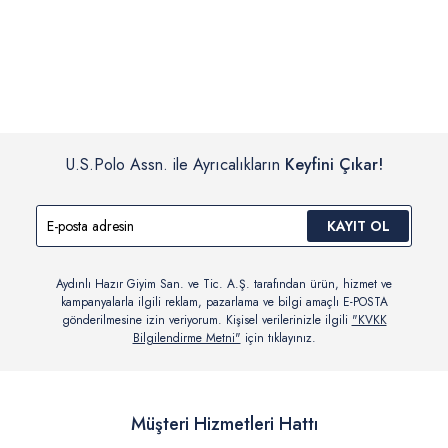
İç giyim, yüzme giyim, çorap gibi hijyenik ürün gruplarında kanun ve
Siparişinizin onaylanmasından sonra “Hesabım” bağlantısı üzerinden
yönetmelik hükümleri gereği değişim/iade yapılamamaktadır.
siparişlerinizi görüntüleyebilir, durumları hakkında bilgi sahibi olabilir
Detaylı Bilgi İçin Tıklayın
ve kargoya verildikten sonra kargo takibi yapabilirsiniz.
U.S.Polo Assn. ile Ayrıcalıkların
Keyfini Çıkar!
KAYIT OL
Aydınlı Hazır Giyim San. ve Tic. A.Ş. tarafından ürün, hizmet ve
kampanyalarla ilgili reklam, pazarlama ve bilgi amaçlı E-POSTA
gönderilmesine izin veriyorum. Kişisel verilerinizle ilgili
"KVKK
Bilgilendirme Metni"
için tıklayınız.
Müşteri Hizmetleri Hattı