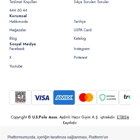
Teslimat Koşulları
Sıkça Sorulan Sorular
444 60 44
Kurumsal
Hakkımızda
Tarihçe
Mağazalar
USPA Card
Blog
Katalog
Sosyal Medya
Facebook
Instagram
X
Pinterest
Youtube
Copyright ©
U.S.Polo Assn.
Aydınlı Hazır Giyim A.Ş. iştirakidir.
ETBİS’e
Kayıtlıdır.