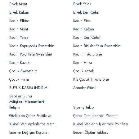
Erkek Mont
Erkek Yelek
Erkek Kaban
Erkek Deri Ceket
Kadın Elbise
Kadın Etek
Kadın Mont
Kadın Kaban
Kadın Yelek
Kadın Deri Ceket
Kadın Kapüşonlu Sweatshirt
Kadın Bisiklet Yaka Sweatshirt
Kadın Polo Yaka Sweatshirt
Kadın Triko Elbise
Kadın Kazak
Kadın Hırka
Çocuk Sweatshirt
Çocuk Kazak
Çocuk Hırka
Kız Çocuk Triko Elbise
BÜYÜK KASIM İNDİRİMİ
Anneler Günü
Babalar Günü
Müşteri Hizmetleri
İletişim
Sipariş Takip
Gizlilik ve Çerez Politikaları
Çerez Tercihlerinizi Yönetin
Kişisel Veri Aydınlatma Metni
Kişisel Verilerin İşlenmesi Politikası
İade ve Değişim Koşulları
Beden Ölçüm Tablosu