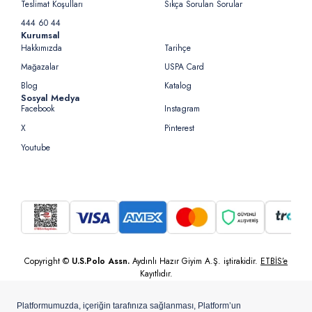
Teslimat Koşulları
Sıkça Sorulan Sorular
444 60 44
Kurumsal
Hakkımızda
Tarihçe
Mağazalar
USPA Card
Blog
Katalog
Sosyal Medya
Facebook
Instagram
X
Pinterest
Youtube
Copyright ©
U.S.Polo Assn.
Aydınlı Hazır Giyim A.Ş. iştirakidir.
ETBİS’e
Kayıtlıdır.