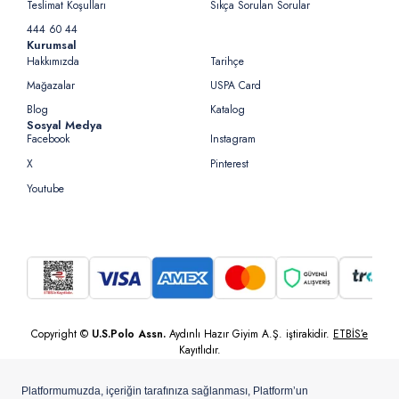
Teslimat Koşulları
Sıkça Sorulan Sorular
444 60 44
Kurumsal
Hakkımızda
Tarihçe
Mağazalar
USPA Card
Blog
Katalog
Sosyal Medya
Facebook
Instagram
X
Pinterest
Youtube
Copyright ©
U.S.Polo Assn.
Aydınlı Hazır Giyim A.Ş. iştirakidir.
ETBİS’e
Kayıtlıdır.