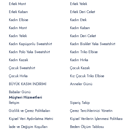
Erkek Mont
Erkek Yelek
Erkek Kaban
Erkek Deri Ceket
Kadın Elbise
Kadın Etek
Kadın Mont
Kadın Kaban
Kadın Yelek
Kadın Deri Ceket
Kadın Kapüşonlu Sweatshirt
Kadın Bisiklet Yaka Sweatshirt
Kadın Polo Yaka Sweatshirt
Kadın Triko Elbise
Kadın Kazak
Kadın Hırka
Çocuk Sweatshirt
Çocuk Kazak
Çocuk Hırka
Kız Çocuk Triko Elbise
BÜYÜK KASIM İNDİRİMİ
Anneler Günü
Babalar Günü
Müşteri Hizmetleri
İletişim
Sipariş Takip
Gizlilik ve Çerez Politikaları
Çerez Tercihlerinizi Yönetin
Kişisel Veri Aydınlatma Metni
Kişisel Verilerin İşlenmesi Politikası
İade ve Değişim Koşulları
Beden Ölçüm Tablosu