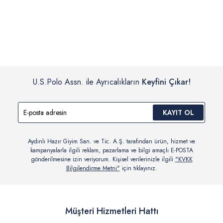
İç giyim, yüzme giyim, çorap gibi hijyenik ürün gruplarında kanun ve
Siparişinizin onaylanmasından sonra “Hesabım” bağlantısı üzerinden
yönetmelik hükümleri gereği değişim/iade yapılamamaktadır.
siparişlerinizi görüntüleyebilir, durumları hakkında bilgi sahibi olabilir
Detaylı Bilgi İçin Tıklayın
ve kargoya verildikten sonra kargo takibi yapabilirsiniz.
U.S.Polo Assn. ile Ayrıcalıkların
Keyfini Çıkar!
KAYIT OL
Aydınlı Hazır Giyim San. ve Tic. A.Ş. tarafından ürün, hizmet ve
kampanyalarla ilgili reklam, pazarlama ve bilgi amaçlı E-POSTA
gönderilmesine izin veriyorum. Kişisel verilerinizle ilgili
"KVKK
Bilgilendirme Metni"
için tıklayınız.
Müşteri Hizmetleri Hattı