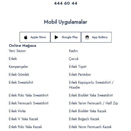
444 60 44
Mobil Uygulamalar
Online Mağaza
Yeni Sezon
Kadın
Erkek
Çocuk
Kampanyalar
Erkek Tişört
Erkek Gömlek
Erkek Pantolon
Erkek Sweatsihrt
Erkek Kapüşonlu Sweatshirt /
Hoodie
Erkek Polo Yaka Sweatshirt
Erkek Bisiklet Yaka Sweatshirt
Erkek Fermuarlı Sweatshirt
Erkek Yarım Fermuarlı / Half Zip
Erkek Hırka
Erkek Bisiklet Yaka Kazak
Erkek V Yaka Kazak
Erkek Boğazlı Kazak
Erkek Polo Yaka Kazak
Erkek Yarım Fermuarlı Kazak