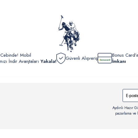
yönetme
onaylan
Detaylı 
görüntül
verildik
r Cebinde! Mobil
Bonus Card’a
Güvenli Alışveriş
zı İndir Avanjtaları
Yakala!
İmkanı
Aydınlı Hazır Gi
pazarlama ve b