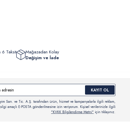
lik hükümleri gereği değişim/iade yapılamamaktadır.
masından sonra “Hesabım” bağlantısı üzerinden siparişlerinizi
Bilgi İçin Tıklayın
eyebilir, durumları hakkında bilgi sahibi olabilir ve kargoya
ten sonra kargo takibi yapabilirsiniz.
 6 Taksit
Mağazadan Kolay
Değişim ve İade
KAYIT OL
yim San. ve Tic. A.Ş. tarafından ürün, hizmet ve kampanyalarla ilgili reklam,
ilgi amaçlı E-POSTA gönderilmesine izin veriyorum. Kişisel verilerinizle ilgili
"KVKK Bilgilendirme Metni"
için tıklayınız.