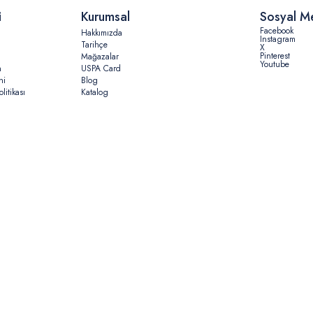
i
Kurumsal
Sosyal M
Facebook
Hakkımızda
Instagram
Tarihçe
X
Pinterest
Mağazalar
Youtube
n
USPA Card
ni
Blog
litikası
Katalog