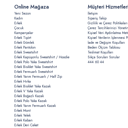
Online Mağaza
Müşteri Hizmetler
Yeni Sezon
İletişim
Kadın
Sipariş Takip
Erkek
Gizlilik ve Çerez Politikaları
Çocuk
Çerez Tercihlerinizi Yöneti
Kampanyalar
Kişisel Veri Aydınlatma Met
Erkek Tişört
Kişisel Verilerin İşlenmesi Po
Erkek Gömlek
İade ve Değişim Koşulları
Erkek Pantolon
Beden Ölçüm Tablosu
Erkek Sweatsihrt
Teslimat Koşulları
Erkek Kapüşonlu Sweatshirt / Hoodie
Sıkça Sorulan Sorular
Erkek Polo Yaka Sweatshirt
444 60 44
Erkek Bisiklet Yaka Sweatshirt
Erkek Fermuarlı Sweatshirt
Erkek Yarım Fermuarlı / Half Zip
Erkek Hırka
Erkek Bisiklet Yaka Kazak
Erkek V Yaka Kazak
Erkek Boğazlı Kazak
Erkek Polo Yaka Kazak
Erkek Yarım Fermuarlı Kazak
Erkek Mont
Erkek Yelek
Erkek Kaban
Erkek Deri Ceket