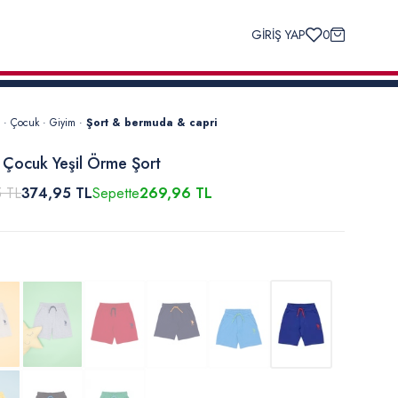
GİRİŞ YAP
0
·
Çocuk
·
Giyim
·
Şort & bermuda & capri
 Çocuk Yeşil Örme Şort
5 TL
374,95 TL
Sepette
269,96 TL