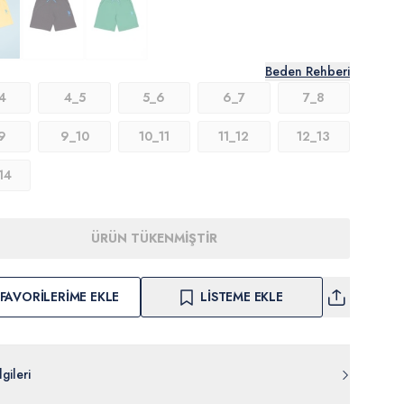
Beden Rehberi
4
4_5
5_6
6_7
7_8
9
9_10
10_11
11_12
12_13
14
ÜRÜN TÜKENMİŞTİR
FAVORILERIME EKLE
LISTEME EKLE
gileri