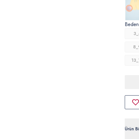
Beden
3_
8_
13_
Ürün Bil