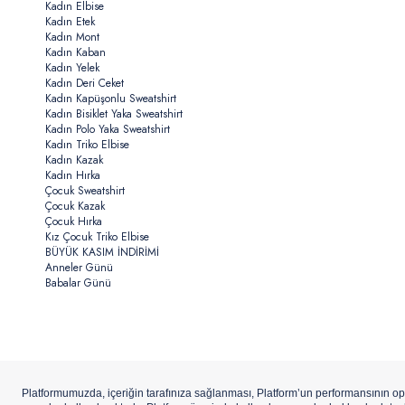
Kadın Elbise
Kadın Etek
Kadın Mont
Kadın Kaban
Kadın Yelek
Kadın Deri Ceket
Kadın Kapüşonlu Sweatshirt
Kadın Bisiklet Yaka Sweatshirt
Kadın Polo Yaka Sweatshirt
Kadın Triko Elbise
Kadın Kazak
Kadın Hırka
Çocuk Sweatshirt
Çocuk Kazak
Çocuk Hırka
Kız Çocuk Triko Elbise
BÜYÜK KASIM İNDİRİMİ
Anneler Günü
Babalar Günü
Copyright ©
U.S.Polo Assn.
Aydınlı Hazır Giyim A.Ş. iştirakidir.
ETBİS’e
Kay