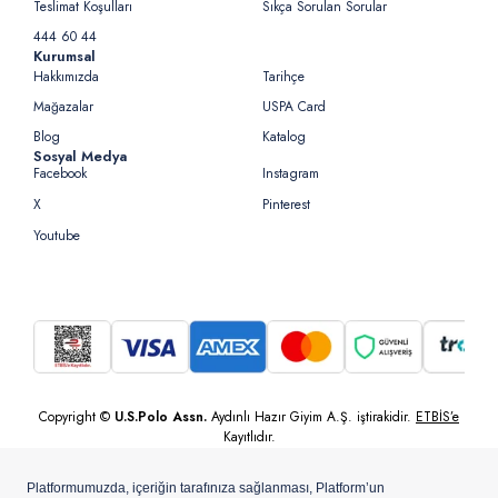
Teslimat Koşulları
Sıkça Sorulan Sorular
444 60 44
Kurumsal
Hakkımızda
Tarihçe
Mağazalar
USPA Card
Blog
Katalog
Sosyal Medya
Facebook
Instagram
X
Pinterest
Youtube
Copyright ©
U.S.Polo Assn.
Aydınlı Hazır Giyim A.Ş. iştirakidir.
ETBİS’e
Kayıtlıdır.