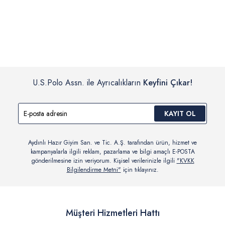
İç giyim, yüzme giyim, çorap gibi hijyenik ürün gruplarında kanun ve
Siparişinizin onaylanmasından sonra “Hesabım” bağlantısı üzerinden
yönetmelik hükümleri gereği değişim/iade yapılamamaktadır.
siparişlerinizi görüntüleyebilir, durumları hakkında bilgi sahibi olabilir
Detaylı Bilgi İçin Tıklayın
ve kargoya verildikten sonra kargo takibi yapabilirsiniz.
U.S.Polo Assn. ile Ayrıcalıkların
Keyfini Çıkar!
KAYIT OL
Aydınlı Hazır Giyim San. ve Tic. A.Ş. tarafından ürün, hizmet ve
kampanyalarla ilgili reklam, pazarlama ve bilgi amaçlı E-POSTA
gönderilmesine izin veriyorum. Kişisel verilerinizle ilgili
"KVKK
Bilgilendirme Metni"
için tıklayınız.
Müşteri Hizmetleri Hattı