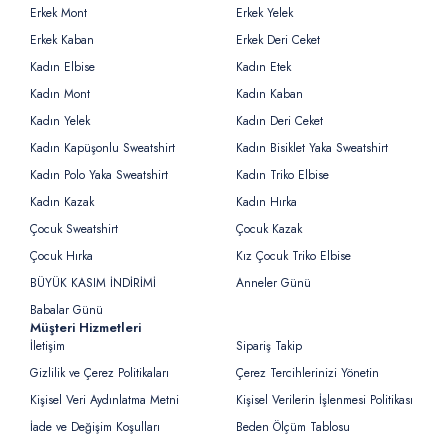
Erkek Mont
Erkek Yelek
Erkek Kaban
Erkek Deri Ceket
Kadın Elbise
Kadın Etek
Kadın Mont
Kadın Kaban
Kadın Yelek
Kadın Deri Ceket
Kadın Kapüşonlu Sweatshirt
Kadın Bisiklet Yaka Sweatshirt
Kadın Polo Yaka Sweatshirt
Kadın Triko Elbise
Kadın Kazak
Kadın Hırka
Çocuk Sweatshirt
Çocuk Kazak
Çocuk Hırka
Kız Çocuk Triko Elbise
BÜYÜK KASIM İNDİRİMİ
Anneler Günü
Babalar Günü
Müşteri Hizmetleri
İletişim
Sipariş Takip
Gizlilik ve Çerez Politikaları
Çerez Tercihlerinizi Yönetin
Kişisel Veri Aydınlatma Metni
Kişisel Verilerin İşlenmesi Politikası
İade ve Değişim Koşulları
Beden Ölçüm Tablosu