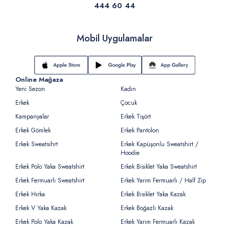
444 60 44
Mobil Uygulamalar
Online Mağaza
Yeni Sezon
Kadın
Erkek
Çocuk
Kampanyalar
Erkek Tişört
Erkek Gömlek
Erkek Pantolon
Erkek Sweatsihrt
Erkek Kapüşonlu Sweatshirt /
Hoodie
Erkek Polo Yaka Sweatshirt
Erkek Bisiklet Yaka Sweatshirt
Erkek Fermuarlı Sweatshirt
Erkek Yarım Fermuarlı / Half Zip
Erkek Hırka
Erkek Bisiklet Yaka Kazak
Erkek V Yaka Kazak
Erkek Boğazlı Kazak
Erkek Polo Yaka Kazak
Erkek Yarım Fermuarlı Kazak