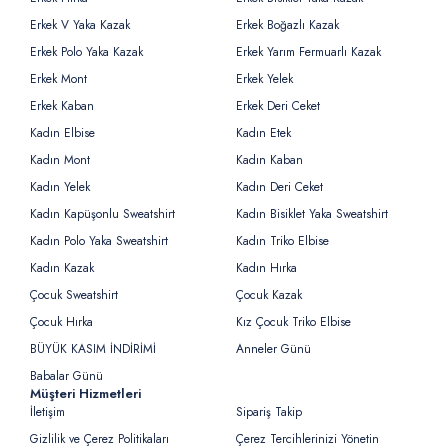
Erkek V Yaka Kazak
Erkek Boğazlı Kazak
Erkek Polo Yaka Kazak
Erkek Yarım Fermuarlı Kazak
Erkek Mont
Erkek Yelek
Erkek Kaban
Erkek Deri Ceket
Kadın Elbise
Kadın Etek
Kadın Mont
Kadın Kaban
Kadın Yelek
Kadın Deri Ceket
Kadın Kapüşonlu Sweatshirt
Kadın Bisiklet Yaka Sweatshirt
Kadın Polo Yaka Sweatshirt
Kadın Triko Elbise
Kadın Kazak
Kadın Hırka
Çocuk Sweatshirt
Çocuk Kazak
Çocuk Hırka
Kız Çocuk Triko Elbise
BÜYÜK KASIM İNDİRİMİ
Anneler Günü
Babalar Günü
Müşteri Hizmetleri
İletişim
Sipariş Takip
Gizlilik ve Çerez Politikaları
Çerez Tercihlerinizi Yönetin