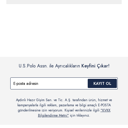
ücretsiz iade
edilebilir.
Siparişleriniz 1-3 iş günü içerisinde kargoya verilecektir. (Pazar
günleri, yoğun kampanya dönemleri ve resmi tatiller hariçtir.)
İç giyim, yüzme giyim, çorap gibi hijyenik ürün gruplarında kanun ve
Siparişinizin onaylanmasından sonra “Hesabım” bağlantısı üzerinden
yönetmelik hükümleri gereği değişim/iade yapılamamaktadır.
siparişlerinizi görüntüleyebilir, durumları hakkında bilgi sahibi olabilir
Detaylı Bilgi İçin Tıklayın
ve kargoya verildikten sonra kargo takibi yapabilirsiniz.
U.S.Polo Assn. ile Ayrıcalıkların
Keyfini Çıkar!
KAYIT OL
Aydınlı Hazır Giyim San. ve Tic. A.Ş. tarafından ürün, hizmet ve
kampanyalarla ilgili reklam, pazarlama ve bilgi amaçlı E-POSTA
gönderilmesine izin veriyorum. Kişisel verilerinizle ilgili
"KVKK
Bilgilendirme Metni"
için tıklayınız.