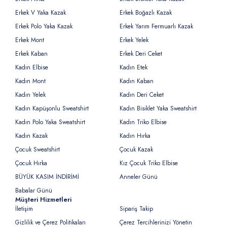
Erkek V Yaka Kazak
Erkek Boğazlı Kazak
Erkek Polo Yaka Kazak
Erkek Yarım Fermuarlı Kazak
Erkek Mont
Erkek Yelek
Erkek Kaban
Erkek Deri Ceket
Kadın Elbise
Kadın Etek
Kadın Mont
Kadın Kaban
Kadın Yelek
Kadın Deri Ceket
Kadın Kapüşonlu Sweatshirt
Kadın Bisiklet Yaka Sweatshirt
Kadın Polo Yaka Sweatshirt
Kadın Triko Elbise
Kadın Kazak
Kadın Hırka
Çocuk Sweatshirt
Çocuk Kazak
Çocuk Hırka
Kız Çocuk Triko Elbise
BÜYÜK KASIM İNDİRİMİ
Anneler Günü
Babalar Günü
Müşteri Hizmetleri
İletişim
Sipariş Takip
Gizlilik ve Çerez Politikaları
Çerez Tercihlerinizi Yönetin