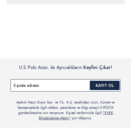
ücretsiz iade
edilebilir.
Siparişleriniz 1-3 iş günü içerisinde kargoya verilecektir. (Pazar
günleri, yoğun kampanya dönemleri ve resmi tatiller hariçtir.)
İç giyim, yüzme giyim, çorap gibi hijyenik ürün gruplarında kanun ve
Siparişinizin onaylanmasından sonra “Hesabım” bağlantısı üzerinden
yönetmelik hükümleri gereği değişim/iade yapılamamaktadır.
siparişlerinizi görüntüleyebilir, durumları hakkında bilgi sahibi olabilir
Detaylı Bilgi İçin Tıklayın
ve kargoya verildikten sonra kargo takibi yapabilirsiniz.
U.S.Polo Assn. ile Ayrıcalıkların
Keyfini Çıkar!
KAYIT OL
Aydınlı Hazır Giyim San. ve Tic. A.Ş. tarafından ürün, hizmet ve
kampanyalarla ilgili reklam, pazarlama ve bilgi amaçlı E-POSTA
gönderilmesine izin veriyorum. Kişisel verilerinizle ilgili
"KVKK
Bilgilendirme Metni"
için tıklayınız.