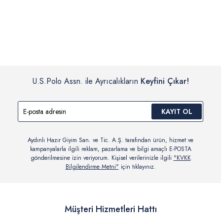
İç giyim, yüzme giyim, çorap gibi hijyenik ürün gruplarında kanun ve
Siparişinizin onaylanmasından sonra “Hesabım” bağlantısı üzerinden
yönetmelik hükümleri gereği değişim/iade yapılamamaktadır.
siparişlerinizi görüntüleyebilir, durumları hakkında bilgi sahibi olabilir
Detaylı Bilgi İçin Tıklayın
ve kargoya verildikten sonra kargo takibi yapabilirsiniz.
U.S.Polo Assn. ile Ayrıcalıkların
Keyfini Çıkar!
KAYIT OL
Aydınlı Hazır Giyim San. ve Tic. A.Ş. tarafından ürün, hizmet ve
kampanyalarla ilgili reklam, pazarlama ve bilgi amaçlı E-POSTA
gönderilmesine izin veriyorum. Kişisel verilerinizle ilgili
"KVKK
Bilgilendirme Metni"
için tıklayınız.
Müşteri Hizmetleri Hattı