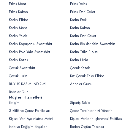
Erkek Mont
Erkek Yelek
Erkek Kaban
Erkek Deri Ceket
Kadın Elbise
Kadın Etek
Kadın Mont
Kadın Kaban
Kadın Yelek
Kadın Deri Ceket
Kadın Kapüşonlu Sweatshirt
Kadın Bisiklet Yaka Sweatshirt
Kadın Polo Yaka Sweatshirt
Kadın Triko Elbise
Kadın Kazak
Kadın Hırka
Çocuk Sweatshirt
Çocuk Kazak
Çocuk Hırka
Kız Çocuk Triko Elbise
BÜYÜK KASIM İNDİRİMİ
Anneler Günü
Babalar Günü
Müşteri Hizmetleri
İletişim
Sipariş Takip
Gizlilik ve Çerez Politikaları
Çerez Tercihlerinizi Yönetin
Kişisel Veri Aydınlatma Metni
Kişisel Verilerin İşlenmesi Politikası
İade ve Değişim Koşulları
Beden Ölçüm Tablosu