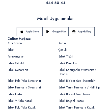
444 60 44
Mobil Uygulamalar
Online Mağaza
Yeni Sezon
Kadın
Erkek
Çocuk
Kampanyalar
Erkek Tişört
Erkek Gömlek
Erkek Pantolon
Erkek Sweatsihrt
Erkek Kapüşonlu Sweatshirt /
Hoodie
Erkek Polo Yaka Sweatshirt
Erkek Bisiklet Yaka Sweatshirt
Erkek Fermuarlı Sweatshirt
Erkek Yarım Fermuarlı / Half Zip
Erkek Hırka
Erkek Bisiklet Yaka Kazak
Erkek V Yaka Kazak
Erkek Boğazlı Kazak
Erkek Polo Yaka Kazak
Erkek Yarım Fermuarlı Kazak