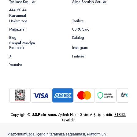
Teslimat Koşulları
Sıkça Sorulan Sorular
444 60 44
Kurumsal
Hakkımızda
Tarihçe
Mağazalar
USPA Card
Blog
Katalog
Sosyal Medya
Facebook
Instagram
X
Pinterest
Youtube
Copyright ©
U.S.Polo Assn.
Aydınlı Hazır Giyim A.Ş. iştirakidir.
ETBİS’e
Kayıtlıdır.