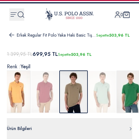
0
Erkek Regular Fit Polo Yaka Haki Basic Tişört
Sepette
503,96 TL
1.399,95 TL
699,95 TL
Sepette
503,96 TL
Renk :
Yeşil
Ürün Bilgileri