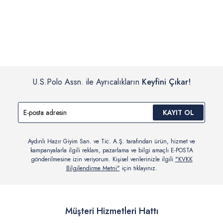
İç giyim, yüzme giyim, çorap gibi hijyenik ürün gruplarında kanun ve
Siparişinizin onaylanmasından sonra “Hesabım” bağlantısı üzerinden
yönetmelik hükümleri gereği değişim/iade yapılamamaktadır.
siparişlerinizi görüntüleyebilir, durumları hakkında bilgi sahibi olabilir
Detaylı Bilgi İçin Tıklayın
ve kargoya verildikten sonra kargo takibi yapabilirsiniz.
U.S.Polo Assn. ile Ayrıcalıkların
Keyfini Çıkar!
KAYIT OL
Aydınlı Hazır Giyim San. ve Tic. A.Ş. tarafından ürün, hizmet ve
kampanyalarla ilgili reklam, pazarlama ve bilgi amaçlı E-POSTA
gönderilmesine izin veriyorum. Kişisel verilerinizle ilgili
"KVKK
Bilgilendirme Metni"
için tıklayınız.
Müşteri Hizmetleri Hattı