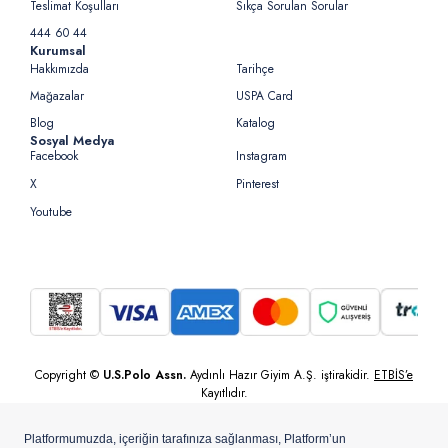
Teslimat Koşulları
Sıkça Sorulan Sorular
444 60 44
Kurumsal
Hakkımızda
Tarihçe
Mağazalar
USPA Card
Blog
Katalog
Sosyal Medya
Facebook
Instagram
X
Pinterest
Youtube
Copyright ©
U.S.Polo Assn.
Aydınlı Hazır Giyim A.Ş. iştirakidir.
ETBİS’e
Kayıtlıdır.