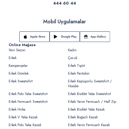
444 60 44
Mobil Uygulamalar
Online Mağaza
Yeni Sezon
Kadın
Erkek
Çocuk
Kampanyalar
Erkek Tişört
Erkek Gömlek
Erkek Pantolon
Erkek Sweatsihrt
Erkek Kapüşonlu Sweatshirt /
Hoodie
Erkek Polo Yaka Sweatshirt
Erkek Bisiklet Yaka Sweatshirt
Erkek Fermuarlı Sweatshirt
Erkek Yarım Fermuarlı / Half Zip
Erkek Hırka
Erkek Bisiklet Yaka Kazak
Erkek V Yaka Kazak
Erkek Boğazlı Kazak
Erkek Polo Yaka Kazak
Erkek Yarım Fermuarlı Kazak