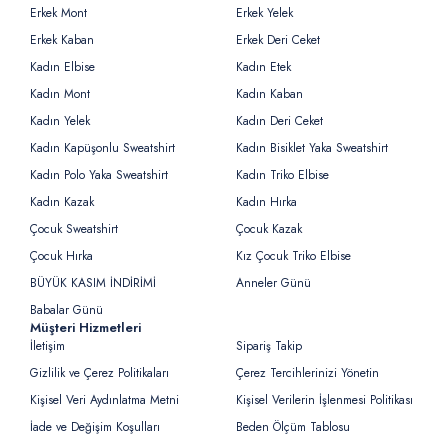
Erkek Mont
Erkek Yelek
Erkek Kaban
Erkek Deri Ceket
Kadın Elbise
Kadın Etek
Kadın Mont
Kadın Kaban
Kadın Yelek
Kadın Deri Ceket
Kadın Kapüşonlu Sweatshirt
Kadın Bisiklet Yaka Sweatshirt
Kadın Polo Yaka Sweatshirt
Kadın Triko Elbise
Kadın Kazak
Kadın Hırka
Çocuk Sweatshirt
Çocuk Kazak
Çocuk Hırka
Kız Çocuk Triko Elbise
BÜYÜK KASIM İNDİRİMİ
Anneler Günü
Babalar Günü
Müşteri Hizmetleri
İletişim
Sipariş Takip
Gizlilik ve Çerez Politikaları
Çerez Tercihlerinizi Yönetin
Kişisel Veri Aydınlatma Metni
Kişisel Verilerin İşlenmesi Politikası
İade ve Değişim Koşulları
Beden Ölçüm Tablosu