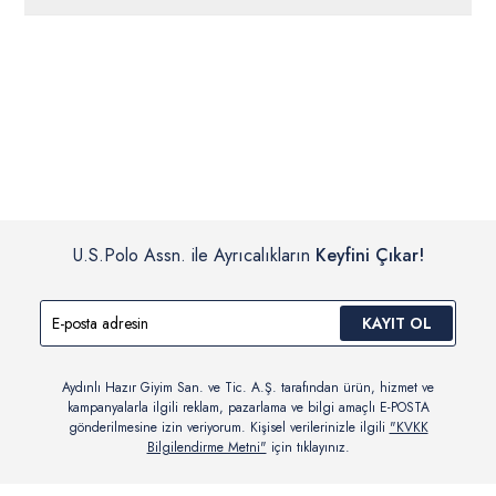
ücretsiz iade
edilebilir.
Siparişleriniz 1-3 iş günü içerisinde kargoya verilecektir. (Pazar
günleri, yoğun kampanya dönemleri ve resmi tatiller hariçtir.)
İç giyim, yüzme giyim, çorap gibi hijyenik ürün gruplarında kanun ve
Siparişinizin onaylanmasından sonra “Hesabım” bağlantısı üzerinden
yönetmelik hükümleri gereği değişim/iade yapılamamaktadır.
siparişlerinizi görüntüleyebilir, durumları hakkında bilgi sahibi olabilir
Detaylı Bilgi İçin Tıklayın
ve kargoya verildikten sonra kargo takibi yapabilirsiniz.
U.S.Polo Assn. ile Ayrıcalıkların
Keyfini Çıkar!
KAYIT OL
Aydınlı Hazır Giyim San. ve Tic. A.Ş. tarafından ürün, hizmet ve
kampanyalarla ilgili reklam, pazarlama ve bilgi amaçlı E-POSTA
gönderilmesine izin veriyorum. Kişisel verilerinizle ilgili
"KVKK
Bilgilendirme Metni"
için tıklayınız.