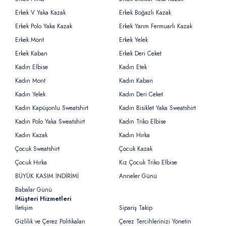
Erkek V Yaka Kazak
Erkek Boğazlı Kazak
Erkek Polo Yaka Kazak
Erkek Yarım Fermuarlı Kazak
Erkek Mont
Erkek Yelek
Erkek Kaban
Erkek Deri Ceket
Kadın Elbise
Kadın Etek
Kadın Mont
Kadın Kaban
Kadın Yelek
Kadın Deri Ceket
Kadın Kapüşonlu Sweatshirt
Kadın Bisiklet Yaka Sweatshirt
Kadın Polo Yaka Sweatshirt
Kadın Triko Elbise
Kadın Kazak
Kadın Hırka
Çocuk Sweatshirt
Çocuk Kazak
Çocuk Hırka
Kız Çocuk Triko Elbise
BÜYÜK KASIM İNDİRİMİ
Anneler Günü
Babalar Günü
Müşteri Hizmetleri
İletişim
Sipariş Takip
Gizlilik ve Çerez Politikaları
Çerez Tercihlerinizi Yönetin