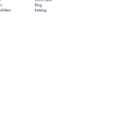
n
USPA Card
ni
Blog
litikası
Katalog