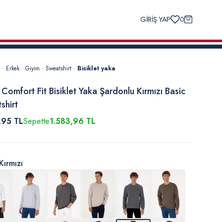
GİRİŞ YAP
0
·
Erkek
·
Giyim
·
Sweatshirt
·
Bisiklet yaka
 Comfort Fit Bisiklet Yaka Şardonlu Kırmızı Basic
shirt
,95 TL
Sepette
1.583,96 TL
Kırmızı