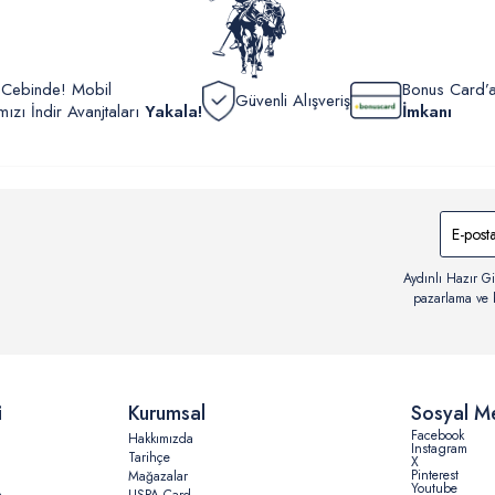
r Cebinde! Mobil
Bonus Card’a
Güvenli Alışveriş
zı İndir Avanjtaları
Yakala!
İmkanı
Aydınlı Hazır Gi
pazarlama ve b
i
Kurumsal
Sosyal M
Facebook
Hakkımızda
Instagram
Tarihçe
X
Pinterest
Mağazalar
Youtube