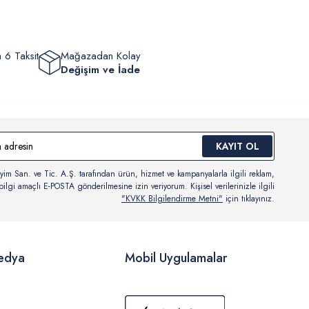
 6 Taksit
Mağazadan Kolay
Değişim ve İade
KAYIT OL
yim San. ve Tic. A.Ş. tarafından ürün, hizmet ve kampanyalarla ilgili reklam,
ilgi amaçlı E-POSTA gönderilmesine izin veriyorum. Kişisel verilerinizle ilgili
"KVKK Bilgilendirme Metni"
için tıklayınız.
edya
Mobil Uygulamalar