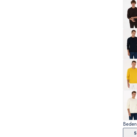
Beden
S