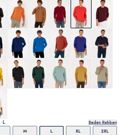
 :
L
Beden Rehberi
M
L
XL
2XL