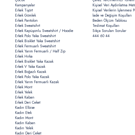
Çocuk
Çerez Tercihlerinizi Yöneti
Kampanyalar
Kişisel Veri Aydınlatma Met
Erkek Tişört
Kişisel Verilerin İşlenmesi Po
Erkek Gömlek
İade ve Değişim Koşulları
Erkek Pantolon
Beden Ölçüm Tablosu
Erkek Sweatsihrt
Teslimat Koşulları
Erkek Kapüşonlu Sweatshirt / Hoodie
Sıkça Sorulan Sorular
Erkek Polo Yaka Sweatshirt
444 60 44
Erkek Bisiklet Yaka Sweatshirt
Erkek Fermuarlı Sweatshirt
Erkek Yarım Fermuarlı / Half Zip
Erkek Hırka
Erkek Bisiklet Yaka Kazak
Erkek V Yaka Kazak
Erkek Boğazlı Kazak
Erkek Polo Yaka Kazak
Erkek Yarım Fermuarlı Kazak
Erkek Mont
Erkek Yelek
Erkek Kaban
Erkek Deri Ceket
Kadın Elbise
Kadın Etek
Kadın Mont
Kadın Kaban
Kadın Yelek
Kadın Deri Ceket