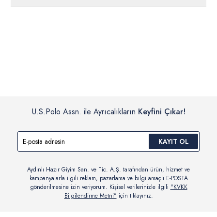
ücretsiz iade
edilebilir.
Siparişleriniz 1-3 iş günü içerisinde kargoya verilecektir. (Pazar
günleri, yoğun kampanya dönemleri ve resmi tatiller hariçtir.)
İç giyim, yüzme giyim, çorap gibi hijyenik ürün gruplarında kanun ve
Siparişinizin onaylanmasından sonra “Hesabım” bağlantısı üzerinden
yönetmelik hükümleri gereği değişim/iade yapılamamaktadır.
siparişlerinizi görüntüleyebilir, durumları hakkında bilgi sahibi olabilir
Detaylı Bilgi İçin Tıklayın
ve kargoya verildikten sonra kargo takibi yapabilirsiniz.
U.S.Polo Assn. ile Ayrıcalıkların
Keyfini Çıkar!
KAYIT OL
Aydınlı Hazır Giyim San. ve Tic. A.Ş. tarafından ürün, hizmet ve
kampanyalarla ilgili reklam, pazarlama ve bilgi amaçlı E-POSTA
gönderilmesine izin veriyorum. Kişisel verilerinizle ilgili
"KVKK
Bilgilendirme Metni"
için tıklayınız.