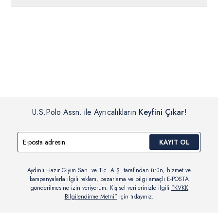
ücretsiz iade
edilebilir.
Siparişleriniz 1-3 iş günü içerisinde kargoya verilecektir. (Pazar
günleri, yoğun kampanya dönemleri ve resmi tatiller hariçtir.)
İç giyim, yüzme giyim, çorap gibi hijyenik ürün gruplarında kanun ve
Siparişinizin onaylanmasından sonra “Hesabım” bağlantısı üzerinden
yönetmelik hükümleri gereği değişim/iade yapılamamaktadır.
siparişlerinizi görüntüleyebilir, durumları hakkında bilgi sahibi olabilir
Detaylı Bilgi İçin Tıklayın
ve kargoya verildikten sonra kargo takibi yapabilirsiniz.
U.S.Polo Assn. ile Ayrıcalıkların
Keyfini Çıkar!
KAYIT OL
Aydınlı Hazır Giyim San. ve Tic. A.Ş. tarafından ürün, hizmet ve
kampanyalarla ilgili reklam, pazarlama ve bilgi amaçlı E-POSTA
gönderilmesine izin veriyorum. Kişisel verilerinizle ilgili
"KVKK
Bilgilendirme Metni"
için tıklayınız.