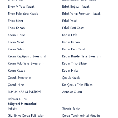
Erkek V Yaka Kazak
Erkek Boğazlı Kazak
Erkek Polo Yaka Kazak
Erkek Yarım Fermuarlı Kazak
Erkek Mont
Erkek Yelek
Erkek Kaban
Erkek Deri Ceket
Kadın Elbise
Kadın Etek
Kadın Mont
Kadın Kaban
Kadın Yelek
Kadın Deri Ceket
Kadın Kapüşonlu Sweatshirt
Kadın Bisiklet Yaka Sweatshirt
Kadın Polo Yaka Sweatshirt
Kadın Triko Elbise
Kadın Kazak
Kadın Hırka
Çocuk Sweatshirt
Çocuk Kazak
Çocuk Hırka
Kız Çocuk Triko Elbise
BÜYÜK KASIM İNDİRİMİ
Anneler Günü
Babalar Günü
Müşteri Hizmetleri
İletişim
Sipariş Takip
Gizlilik ve Çerez Politikaları
Çerez Tercihlerinizi Yönetin