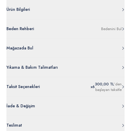
Hijyen koşulları gereği bu üründe iade ve değişim yapılamamaktadır.
Ürün Bilgileri
G081SZ066.000.2104017.VR077
Beden Rehberi
Bedenini Bul
%100 Poliester
50299753-VR077
Ürün Bilgileri Ayrıntılarını Görüntüle
Mağazada Bul
Yıkama & Bakım Talimatları
300,00 TL
’den
Taksit Seçenekleri
x
6
başlayan taksitle
İade & Değişim
Orijinal ambalajı, bant, mühür, paket gibi koruyucu unsurları
Teslimat
açılmamış ürünlerde
30 gün içinde
tr.uspoloassn.com’dan