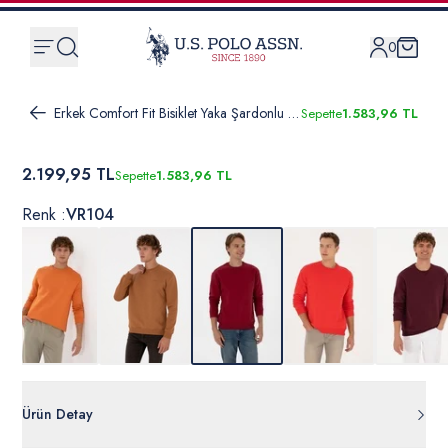
0
Erkek Comfort Fit Bisiklet Yaka Şardonlu Koyu Frambuaz Basic Sweatshirt
Sepette
1.583,96 TL
2.199,95 TL
Sepette
1.583,96 TL
Renk :
VR104
Ürün Detay