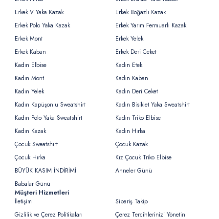
Erkek V Yaka Kazak
Erkek Boğazlı Kazak
Erkek Polo Yaka Kazak
Erkek Yarım Fermuarlı Kazak
Erkek Mont
Erkek Yelek
Erkek Kaban
Erkek Deri Ceket
Kadın Elbise
Kadın Etek
Kadın Mont
Kadın Kaban
Kadın Yelek
Kadın Deri Ceket
Kadın Kapüşonlu Sweatshirt
Kadın Bisiklet Yaka Sweatshirt
Kadın Polo Yaka Sweatshirt
Kadın Triko Elbise
Kadın Kazak
Kadın Hırka
Çocuk Sweatshirt
Çocuk Kazak
Çocuk Hırka
Kız Çocuk Triko Elbise
BÜYÜK KASIM İNDİRİMİ
Anneler Günü
Babalar Günü
Müşteri Hizmetleri
İletişim
Sipariş Takip
Gizlilik ve Çerez Politikaları
Çerez Tercihlerinizi Yönetin