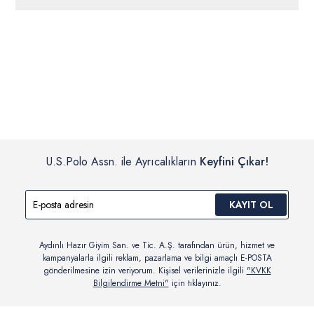
ücretsiz iade
edilebilir.
Siparişleriniz 1-3 iş günü içerisinde kargoya verilecektir. (Pazar
günleri, yoğun kampanya dönemleri ve resmi tatiller hariçtir.)
İç giyim, yüzme giyim, çorap gibi hijyenik ürün gruplarında kanun ve
Siparişinizin onaylanmasından sonra “Hesabım” bağlantısı üzerinden
yönetmelik hükümleri gereği değişim/iade yapılamamaktadır.
siparişlerinizi görüntüleyebilir, durumları hakkında bilgi sahibi olabilir
Detaylı Bilgi İçin Tıklayın
ve kargoya verildikten sonra kargo takibi yapabilirsiniz.
U.S.Polo Assn. ile Ayrıcalıkların
Keyfini Çıkar!
KAYIT OL
Aydınlı Hazır Giyim San. ve Tic. A.Ş. tarafından ürün, hizmet ve
kampanyalarla ilgili reklam, pazarlama ve bilgi amaçlı E-POSTA
gönderilmesine izin veriyorum. Kişisel verilerinizle ilgili
"KVKK
Bilgilendirme Metni"
için tıklayınız.